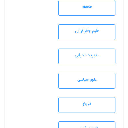
فلسفه
علوم جغرافيايی
مديريت اجرايی
علوم سياسی
تاريخ