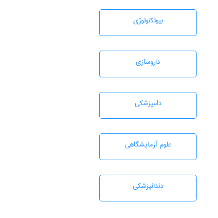
بيوتكنولوژی
داروسازی
دامپزشكی
علوم آزمايشگاهی
دندانپزشكی