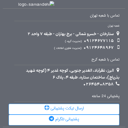
تماس با شعبه تهران
شعبه تهران
ستارخان - خسرو شمالی - برج بهاران - طبقه 7 واحد 2
09124677115
مدیریت گروه
09124648967
مدیریت فناوری اطلاعات
تماس با شعبه کرج
البرز، نظرآباد، الغدیر جنوبی، کوچه غدیر 4 (کوچه شهید
بذرپاچ)، ساختمان ستاره، طبقه 4، پلاک 6
02645408358
پشتیبانی 24 ساعته
ارسال تیکت پشتیبانی
پشتیبانی تلگرام