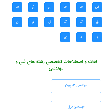
ض
ط
ظ
ع
غ
ف
ق
ک
گ
ل
م
ن
و
ه
ی
لغات و اصطلاحات تخصصی رشته های فنی و
مهندسی
مهندسی كامپيوتر
مهندسی برق