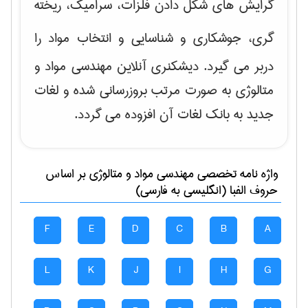
گرایش های
شکل دادن فلزات، سرامیک، ریخته
گری، جوشکاری و شناسایی و انتخاب مواد
را
دربر می گیرد. دیشکنری آنلاین مهندسی مواد و
متالوژی به صورت مرتب بروزرسانی شده و لغات
جدید به بانک لغات آن افزوده می گردد.
واژه نامه تخصصی
مهندسی مواد و متالوژی
بر اساس
حروف الفبا (انگلیسی به فارسی)
F
E
D
C
B
A
L
K
J
I
H
G