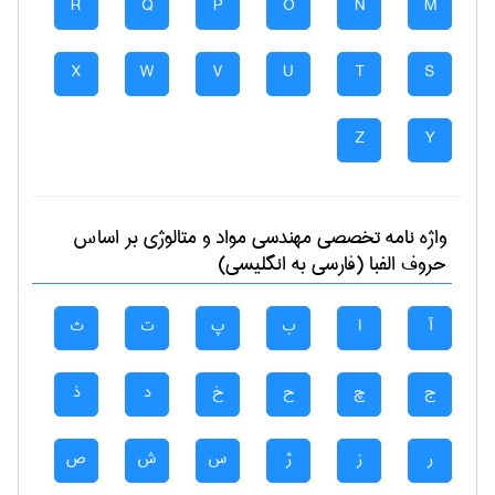
R
Q
P
O
N
M
X
W
V
U
T
S
Z
Y
واژه نامه تخصصی
مهندسی مواد و متالوژی
بر اساس
حروف الفبا (فارسی به انگلیسی)
آ
ا
ب
پ
ت
ث
ج
چ
ح
خ
د
ذ
ر
ز
ژ
س
ش
ص