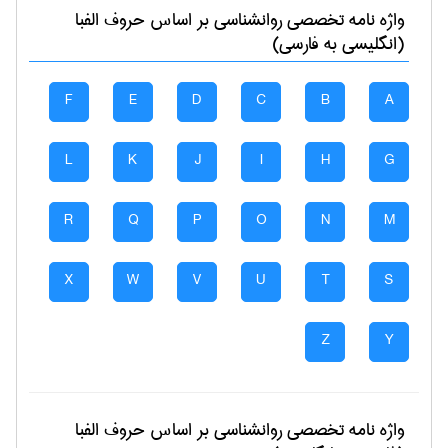
واژه نامه تخصصی
روانشناسی
بر اساس حروف الفبا
(انگلیسی به فارسی)
F
E
D
C
B
A
L
K
J
I
H
G
R
Q
P
O
N
M
X
W
V
U
T
S
Z
Y
واژه نامه تخصصی
روانشناسی
بر اساس حروف الفبا