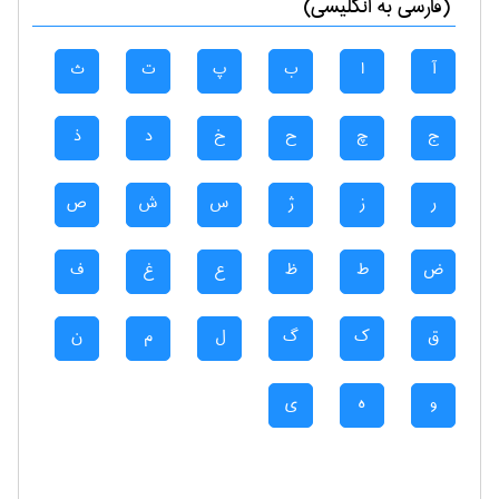
(فارسی به انگلیسی)
آ
ا
ب
پ
ت
ث
ج
چ
ح
خ
د
ذ
ر
ز
ژ
س
ش
ص
ض
ط
ظ
ع
غ
ف
ق
ک
گ
ل
م
ن
و
ه
ی