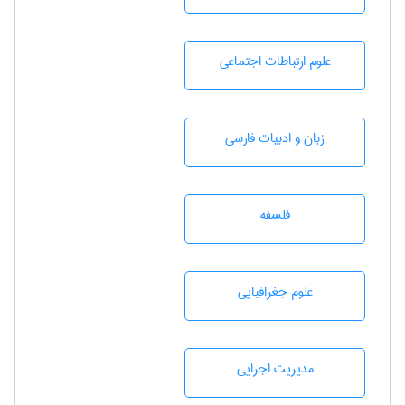
علوم ارتباطات اجتماعی
زبان و ادبيات فارسی
فلسفه
علوم جغرافيايی
مديريت اجرايی