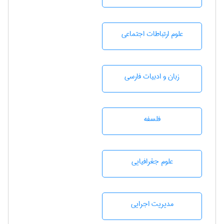
علوم ارتباطات اجتماعی
زبان و ادبيات فارسی
فلسفه
علوم جغرافيايی
مديريت اجرايی