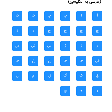
(فارسی به انگلیسی)
آ
ا
ب
پ
ت
ث
ج
چ
ح
خ
د
ذ
ر
ز
ژ
س
ش
ص
ض
ط
ظ
ع
غ
ف
ق
ک
گ
ل
م
ن
و
ه
ی