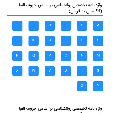
واژه نامه تخصصی
روانشناسی
بر اساس حروف الفبا
(انگلیسی به فارسی)
F
E
D
C
B
A
L
K
J
I
H
G
R
Q
P
O
N
M
X
W
V
U
T
S
Z
Y
واژه نامه تخصصی
روانشناسی
بر اساس حروف الفبا