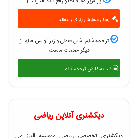
پارافریز مقاله ISI و رفع plagiarism
ارسال سفارش پارافریز مقاله
ترجمه فیلم، فایل صوتی و زیر نویس فیلم از
دیگر خدمات ماست:
ثبت سفارش ترجمه فیلم
دیکشنری آنلاین ریاضی
دیکشنری تخصصی ریاضی موسسه البرز می