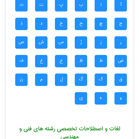
آ
ا
ب
پ
ت
ث
ج
چ
ح
خ
د
ذ
ر
ز
ژ
س
ش
ص
ض
ط
ظ
ع
غ
ف
ق
ک
گ
ل
م
ن
و
ه
ی
لغات و اصطلاحات تخصصی رشته های فنی و
مهندسی