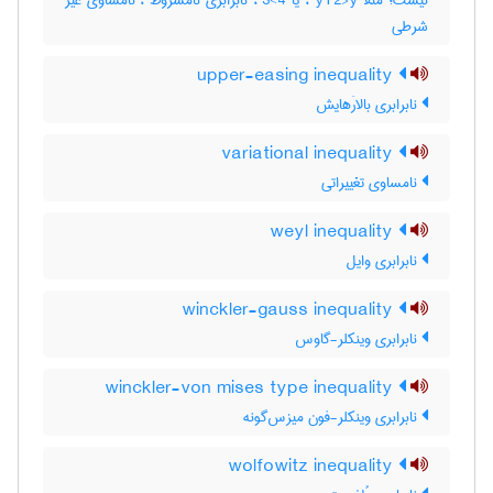
نیست؛ مثلاَ y+2>y ، یا 4>3 ، نابرابری نامشروط ، نامساوی غیر
شرطی
upper-easing inequality
نابرابری بالارَهایش
variational inequality
نامساوی تغییراتی
weyl inequality
نابرابری وایل
winckler-gauss inequality
نابرابری وینکلر-گاوس
winckler-von mises type inequality
نابرابری وینکلر-فون میزس‌گونه
wolfowitz inequality