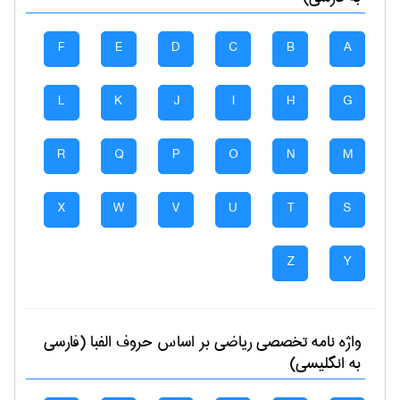
F
E
D
C
B
A
L
K
J
I
H
G
R
Q
P
O
N
M
X
W
V
U
T
S
Z
Y
واژه نامه تخصصی
رياضی
بر اساس حروف الفبا (فارسی
به انگلیسی)