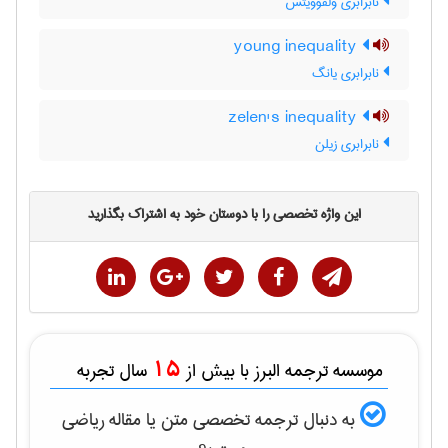
نابرابری وُلفوویتس
young inequality
نابرابری یانگ
zelen's inequality
نابرابری زیلن
این واژه تخصصی را با دوستان خود به اشتراک بگذارید
15
موسسه ترجمه البرز با بیش از
سال تجربه
به دنبال ترجمه تخصصی متن یا مقاله
رياضی