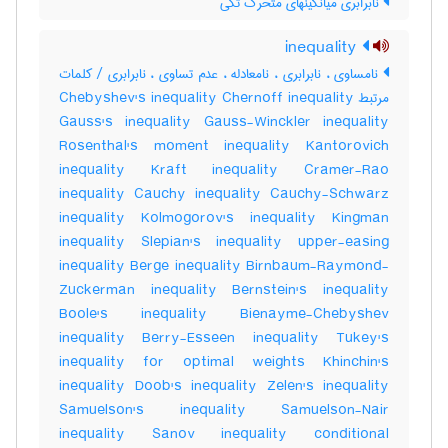
نابرابری میانگینهای متحرک تکی
inequality
نامساوی ، نابرابری ، نامعادله ، عدم تساوی ، نابرابری / کلمات
مرتبط Chebyshev's inequality Chernoff inequality
Gauss's inequality Gauss-Winckler inequality
Rosenthal's moment inequality Kantorovich
inequality Kraft inequality Cramer-Rao
inequality Cauchy inequality Cauchy-Schwarz
inequality Kolmogorov's inequality Kingman
inequality Slepian's inequality upper-easing
inequality Berge inequality Birnbaum-Raymond-
Zuckerman inequality Bernstein's inequality
Boole's inequality Bienayme-Chebyshev
inequality Berry-Esseen inequality Tukey's
inequality for optimal weights Khinchin's
inequality Doob's inequality Zelen's inequality
Samuelson's inequality Samuelson-Nair
inequality Sanov inequality conditional