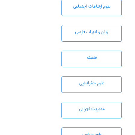
علوم ارتباطات اجتماعی
زبان و ادبيات فارسی
فلسفه
علوم جغرافيايی
مديريت اجرايی
علوم سياسی