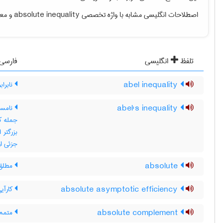
اصطلاحات انگلیسی مشابه با واژه تخصصی
absolute inequality
و معن
تلفظ
انگلیسی
فارسی
abel inequality
نابراب
abel's inequality
جزئی از aها نیست ، نامساوی آبل ، نابرا
absolute
مطلق ،
absolute asymptotic efficiency
کارآی
absolute complement
متمم 