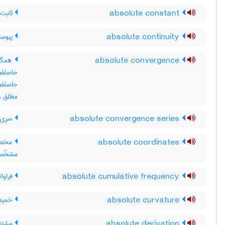
absolute constant
ثابت 
absolute continuity
پیوست
absolute convergence
همگرا
حاصلضر
حاصلض
مطلق ، 
absolute convergence series
سری ه
absolute coordinates
مختصا
مشخّص
absolute cumulative frequency
فراوا
absolute curvature
خمیدگ
absolute derivation
مشتق 