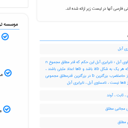
ی فارسی آنها در لیست زیر ارائه شده اند.
موسسه ترج
ب
ری آبل
نامساوی آبل ؛ نابرابری آبل این حکم که قدر مطلق مجموع n
جمله که هر یک به شکل ab باشد و bها اعداد مثبتی باشند ،
موس
بزرگتر از حاصلضرب بزرگترین b در بزرگترین قدرمطلق مجموعی
بری آبل
 ثابت ، آوند
ی مجانبی مطلق
مم
مطلق