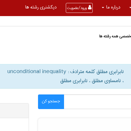
درباره ما
دیکشنری رشته ها
ورود/عضویت
تخصصی همه رشته ها
نابرابری مطلق کلمه مترادف : unconditional inequality
، نامساوی مطلق ، نابرابری مطلق
جستجو کن