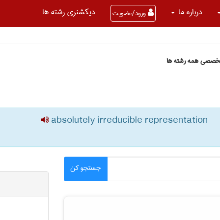
درباره ما
دیکشنری رشته ها
ورود/عضویت
تخصصی همه رشته ها
absolutely irreducible representation
جستجو کن