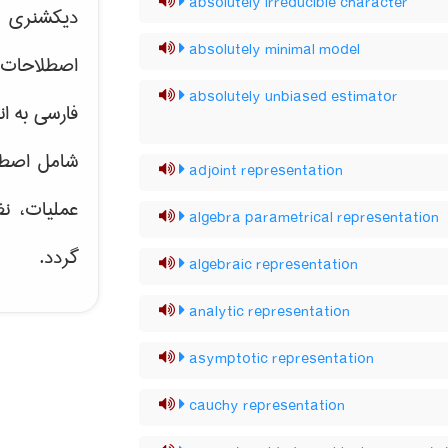
absolutely irreducible character
دیکشنری ت
absolutely minimal model
اصطلاحات 
absolutely unbiased estimator
فارسی به ان
شامل اصط
adjoint representation
عملیات، نظ
algebra parametrical representation
گردد.
algebraic representation
analytic representation
asymptotic representation
cauchy representation