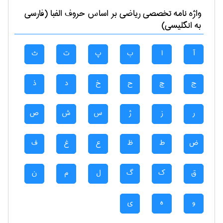
واژه نامه تخصصی
رياضی
بر اساس حروف الفبا (فارسی
به انگلیسی)
آ
ا
ب
پ
ت
ث
ج
چ
ح
خ
د
ذ
ر
ز
ژ
س
ش
ص
ض
ط
ظ
ع
غ
ف
ق
ک
گ
ل
م
ن
و
ه
ی