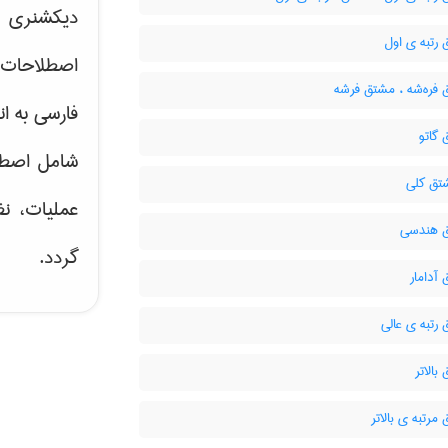
دیکشنری ت
رتبه ی اول
اصطلاحات 
فره‌شه ، مشتق فرشه
فارسی به ان
گاتو
شامل اصط
تق کلی
عملیات، نظ
 هندسی
گردد.
آدامار
رتبه ی عالی
الاتر
رتبه ی بالاتر