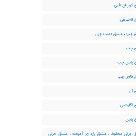
کواریان افقی
نامتناهی
 چپ ، مشتق دست چپی
 چپ
پایین چپ
بالای چپ
لی
لگاریتمی
پایین
جزئی مخلوط ، مشتق پاره ای آمیخته ، مشتق جزئی