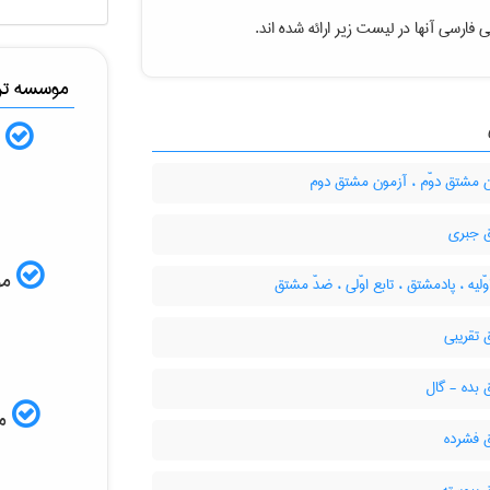
 فارسی آنها در لیست زیر ارائه شده اند.
موسسه ترج
ب
 مشتق دوّم ، آزمون مشتق دوم
 جبری
موس
وّلیه ، پادمشتق ، تابع اوّلی ، ضدّ مشتق
تقریبی
بده - گال
مم
فشرده