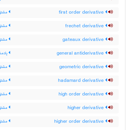
first order derivative
مشتق 
frechet derivative
مشتق 
gateaux derivative
مشتق 
general antiderivative
پادمش
geometric derivative
مشتق
hadamard derivative
مشتق 
high order derivative
مشتق 
higher derivative
مشتق ب
higher order derivative
مشتق م