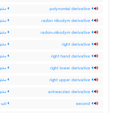
polynomial derivative
مشتق 
radon nikodym derivative
مشتق 
radon-nikodym derivative
مشتق 
right derivative
مشتقّ
right hand derivative
مشتق
right lower derivative
مشتق 
right upper derivative
مشتق 
schwarzian derivative
مشتق 
second
ثانیه 