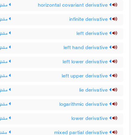
horizontal covariant derivative
مشتق 
infinite derivative
مشتق 
left derivative
مشتق
left hand derivative
مشتق
left lower derivative
مشتق 
left upper derivative
مشتق 
lie derivative
مشتق 
logarithmic derivative
مشتق 
lower derivative
مشتق 
mixed partial derivative
مشتق 