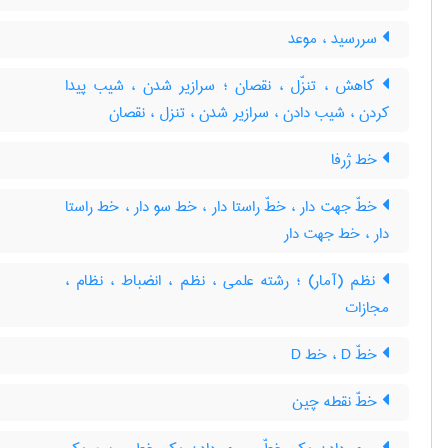
سررسید ، موعد
کاهش ، تنزّل ، نقصان ؛ سرازیر شدن ، شیب پیدا
کردن ، شیب دادن ، سرازیر شدن ، تنزل ، نقصان
خط ژرفا
خطّ جهت دار ، خطّ راستا دار ، خط سو دار ، خط راستا
دار ، خط جهت دار
نظم (آمار) ؛ رشته علمی ، نظم ، انضباط ، نظام ،
مجازات
خطّ D ، خط D
خطّ نقطه چین