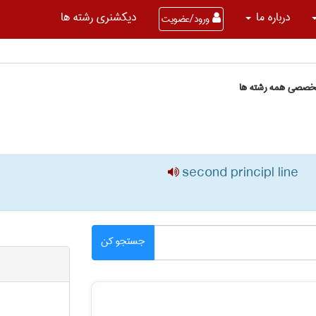
درباره ما
دیکشنری رشته ها
ورود/عضویت
تخصصی همه رشته ها
second principl line
جستجو کن