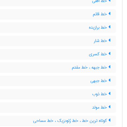
خط افقی
خط قائم
خط برازیده
خط شار
خط کسری
خط جبهه ، خط مقدم
خط جبهی
خط ذوب
خط مولد
کوتاه ترین خط ، خط ژئودزیک ، خط مساحی