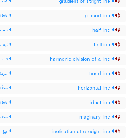
gradient of stright line
شیب ،
ground line
خط ال
half line
نیم خ
halfline
نیم 
harmonic division of a line
تقسیم
head line
سرمقال
horizontal line
خطّ ا
ideal line
خطّ ای
imaginary line
خط م
inclination of straight line
میل 