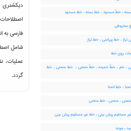
دیکشنری ت
سته ، خطّ مسدود ، خط بسته ، خط مسدود
اصطلاحات 
چ مخروطی
فارسی به ان
تراز ، خط پیرامنی ، خط تراز
شامل اصط
ات روی خط
عملیات، نظ
 ، خم ، خطّ خمیده ، خطّ منحنی ، ‌ خط منحنی ، خط
گردد.
حنا ، خط انحنا
نحنی ، منحنی ، خط منحنی
یر مستقیم پیش بینی ، خط غیر مستقیم پیش بینی
د ، موعد