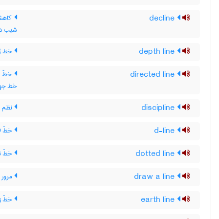
decline
کاهش 
شیب داد
depth line
خط ژر
directed line
خطّ جه
خط جهت
discipline
نظم (آ
d-line
خطّ D ، خط D
dotted line
خطّ ن
draw a line
مرور 
earth line
خطّ ز