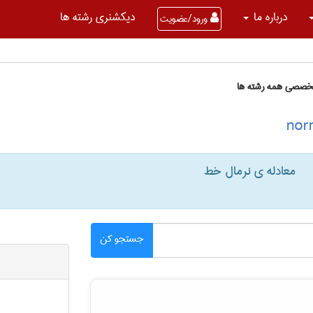
درباره ما
دیکشنری رشته ها
ورود/عضویت
تخصصی همه رشته ها
معادله ی نرمال خط
جستجو کن