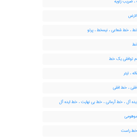
 ضریب زاویه
ارض
ط ، خط شعاعی ، نیمخط ، پرتو
خط
 توافقی یک خط
ه ، تیتر
فقی ، خط افقی
ده آل ، خط آرمانی ، خط بی نهایت ، خط ایده آل
وهومی
خط راست