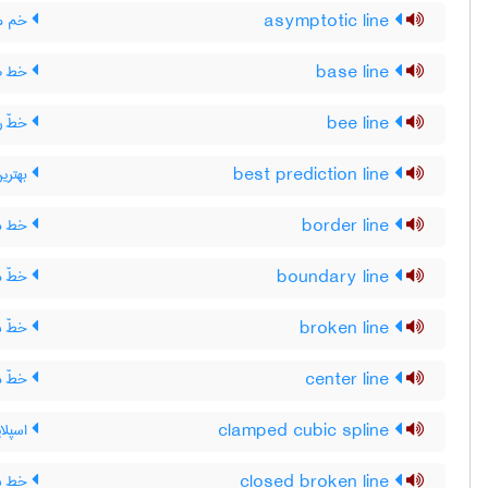
asymptotic line
خم مج
base line
خط صف
bee line
خطّ ر
best prediction line
بهتری
border line
خط م
boundary line
خطّ مر
broken line
خطّ ش
center line
خطّ م
clamped cubic spline
اسپلا
closed broken line
خط شک