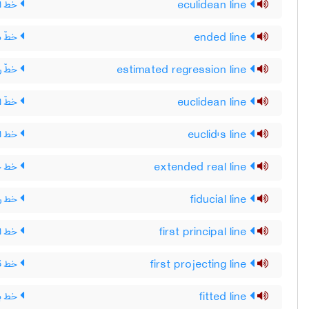
eculidean line
خط اق
ended line
خطّ م
estimated regression line
خطّ ر
euclidean line
خطّ ا
euclid's line
خط اق
extended real line
خط حق
fiducial line
خط رو
first principal line
خط اف
first projecting line
خط قا
fitted line
خط بر