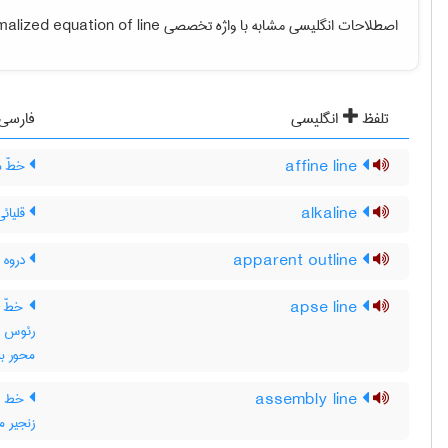
اصطلاحات انگلیسی مشابه با واژه تخصصی
alized equation of line
تلفظ
انگلیسی
فارسی
affine line
خطّ م
alkaline
قلیائی
apparent outline
دروه 
apse line
خطّ ر
رئوس ،
محور ب
assembly line
خط هم
زنجیر مو