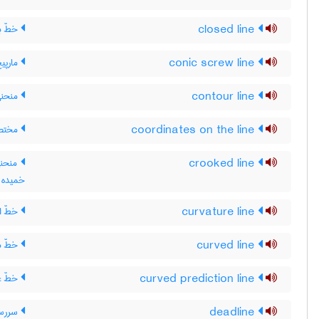
closed line
خطّ ب
conic screw line
مارپی
contour line
منحنی 
coordinates on the line
مختص
crooked line
منحنی
خمیده
curvature line
خطّ ان
curved line
خطّ م
curved prediction line
خطّ غ
deadline
سررسی