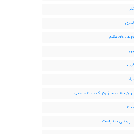
ار
سری
هه ، خط مقدم
بهی
وب
لد
 ترین خط ، خط ژئودزیک ، خط مساحی
خط
زاویه ی خط راست