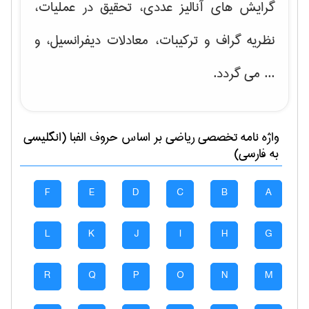
گرایش های
آنالیز عددی، تحقیق در عملیات،
نظریه گراف و تركیبات، معادلات دیفرانسیل
، و
... می گردد.
واژه نامه تخصصی
رياضی
بر اساس حروف الفبا (انگلیسی
به فارسی)
F
E
D
C
B
A
L
K
J
I
H
G
R
Q
P
O
N
M