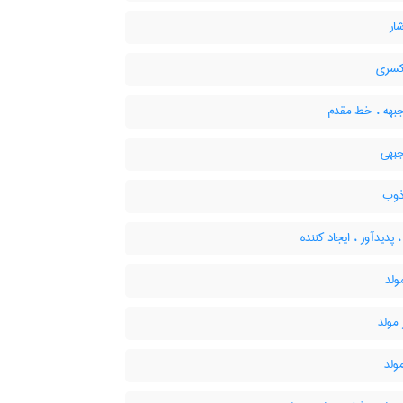
ار
سری
هه ، خط مقدم
بهی
وب
 پدیدآور ، ایجاد کننده
لد
مولد
ولد