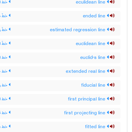
eculidean line
خط اق
ended line
خطّ م
estimated regression line
خطّ ر
euclidean line
خطّ ا
euclid's line
خط اق
extended real line
خط حق
fiducial line
خط رو
first principal line
خط اف
first projecting line
خط قا
fitted line
خط بر