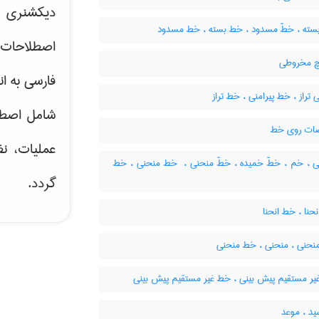
دیکشنری ت
سته ، خطّ مسدود ، خط بسته ، خط مسدود
اصطلاحات 
چ مخروطی
فارسی به ان
تراز ، خط پیرامنی ، خط تراز
شامل اصط
ات روی خط
عملیات، نظ
 ، خم ، خطّ خمیده ، خطّ منحنی ، ‌ خط منحنی ، خط
گردد.
حنا ، خط انحنا
نحنی ، منحنی ، خط منحنی
یر مستقیم پیش بینی ، خط غیر مستقیم پیش بینی
د ، موعد