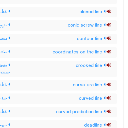
closed line
خطّ ب
conic screw line
مارپی
contour line
منحنی 
coordinates on the line
مختص
crooked line
منحنی
خمیده
curvature line
خطّ ان
curved line
خطّ م
curved prediction line
خطّ غ
deadline
سررسی