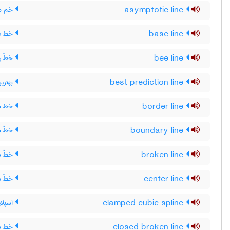
asymptotic line
خم مج
base line
خط صف
bee line
خطّ ر
best prediction line
بهتری
border line
خط م
boundary line
خطّ مر
broken line
خطّ ش
center line
خطّ م
clamped cubic spline
اسپلا
closed broken line
خط شک