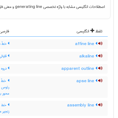
اصطلاحات انگلیسی مشابه با واژه تخصصی
generating line
و معنی فارس
تلفظ
انگلیسی
فارسی
affine line
خطّ م
alkaline
قلیائی
apparent outline
دروه 
apse line
خطّ ر
رئوس ،
محور ب
assembly line
خط هم
زنجیر مو