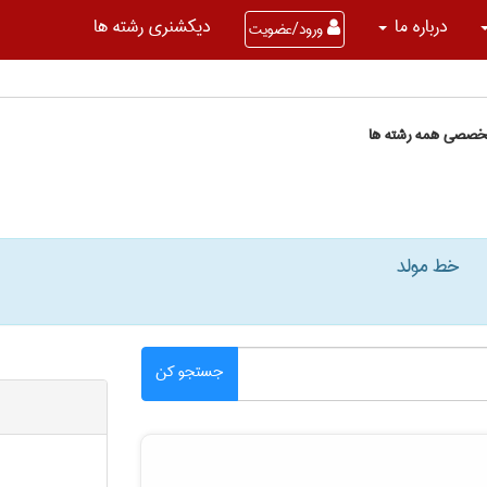
درباره ما
دیکشنری رشته ها
ورود/عضویت
تخصصی همه رشته ها
خط مولد
جستجو کن