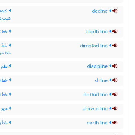
decline
کاهش 
شیب داد
depth line
خط ژر
directed line
خطّ جه
خط جهت
discipline
نظم (آ
d-line
خطّ D ، خط D
dotted line
خطّ ن
draw a line
مرور 
earth line
خطّ ز