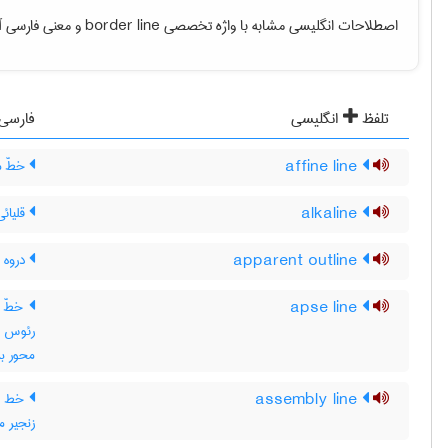
اصطلاحات انگلیسی مشابه با واژه تخصصی
border line
و معنی فارسی آنه
تلفظ
انگلیسی
فارسی
affine line
خطّ م
alkaline
قلیائی
apparent outline
دروه 
apse line
خطّ ر
رئوس ،
محور ب
assembly line
خط هم
زنجیر مو