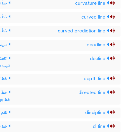
curvature line
خطّ ان
curved line
خطّ م
curved prediction line
خطّ غ
deadline
سررسی
decline
کاهش 
شیب داد
depth line
خط ژر
directed line
خطّ جه
خط جهت
discipline
نظم (آ
d-line
خطّ D ، خط D