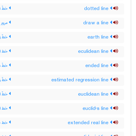
dotted line
خطّ ن
draw a line
مرور 
earth line
خطّ ز
eculidean line
خط اق
ended line
خطّ م
estimated regression line
خطّ ر
euclidean line
خطّ ا
euclid's line
خط اق
extended real line
خط حق