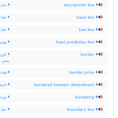
asymptotic line
خم مج
base line
خط صف
bee line
خطّ ر
best prediction line
بهتری
border
کران ،
بستن
border price
قیمت 
bordered hessian determinant
دترمی
bordering
مرز د
boundary line
خطّ مر