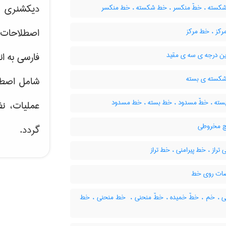
دیکشنری ت
کسته ، خطّ منکسر ، خط شکسته ، خط منکسر
اصطلاحات 
رکز ، خط مرکز
ین درجه ی سه ی مقید
فارسی به ان
سته ی بسته
شامل اصط
سته ، خطّ مسدود ، خط بسته ، خط مسدود
عملیات، نظ
چ مخروطی
گردد.
تراز ، خط پیرامنی ، خط تراز
ات روی خط
 ، خم ، خطّ خمیده ، خطّ منحنی ، ‌ خط منحنی ، خط