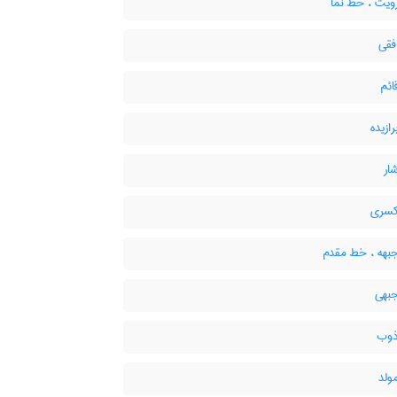
یت ، خط نما
قی
ئم
ازیده
ار
سری
هه ، خط مقدم
بهی
وب
لد