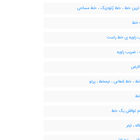
 ترین خط ، خط ژئودزیک ، خط مساحی
خط
زاویه ی خط راست
 ضریب زاویه
ارض
ط ، خط شعاعی ، نیمخط ، پرتو
خط
 توافقی یک خط
ه ، تیتر