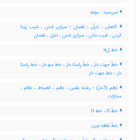
سررسید ، موعد
کاهش ، تنزّل ، نقصان ؛ سرازیر شدن ، شیب پیدا
کردن ، شیب دادن ، سرازیر شدن ، تنزل ، نقصان
خط ژرفا
خطّ جهت دار ، خطّ راستا دار ، خط سو دار ، خط راستا
دار ، خط جهت دار
نظم (آمار) ؛ رشته علمی ، نظم ، انضباط ، نظام ،
مجازات
خطّ D ، خط D
خطّ نقطه چین