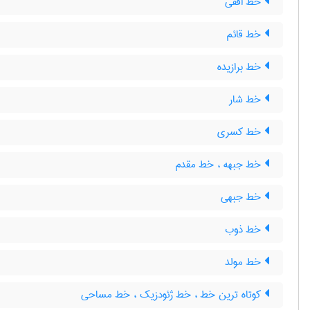
خط افقی
خط قائم
خط برازیده
خط شار
خط کسری
خط جبهه ، خط مقدم
خط جبهی
خط ذوب
خط مولد
کوتاه ترین خط ، خط ژئودزیک ، خط مساحی