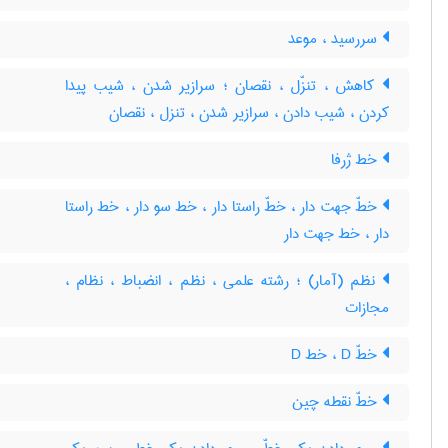
سررسید ، موعد
کاهش ، تنزّل ، نقصان ؛ سرازیر شدن ، شیب پیدا
کردن ، شیب دادن ، سرازیر شدن ، تنزل ، نقصان
خط ژرفا
خطّ جهت دار ، خطّ راستا دار ، خط سو دار ، خط راستا
دار ، خط جهت دار
نظم (آمار) ؛ رشته علمی ، نظم ، انضباط ، نظام ،
مجازات
خطّ D ، خط D
خطّ نقطه چین