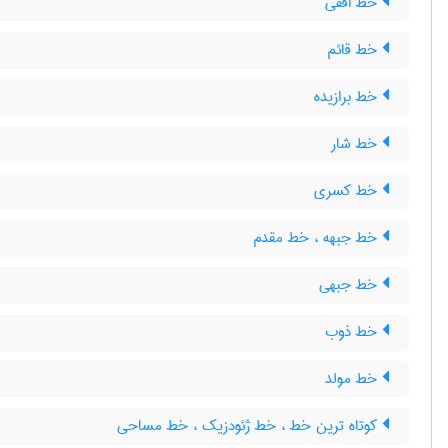
خط افقی
خط قائم
خط برازیده
خط شار
خط کسری
خط جبهه ، خط مقدم
خط جبهی
خط ذوب
خط مولد
کوتاه ترین خط ، خط ژئودزیک ، خط مساحی