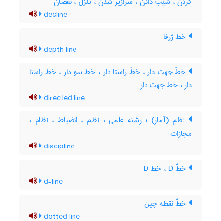
کردن ، شیب دادن ، سرازیر شدن ، تنزل ، نقصان
decline
خط ژرفا
depth line
خطّ جهت دار ، خطّ راستا دار ، خط سو دار ، خط راستا
دار ، خط جهت دار
directed line
نظم (آمار) ؛ رشته علمی ، نظم ، انضباط ، نظام ،
مجازات
discipline
خطّ D ، خط D
d-line
خطّ نقطه چین
dotted line