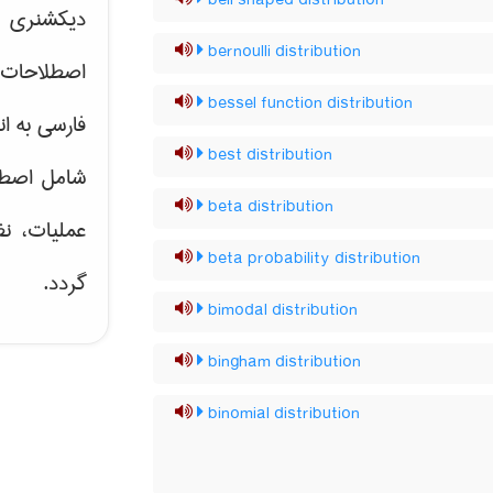
bell shaped distribution
دیکشنری ت
bernoulli distribution
اصطلاحات 
bessel function distribution
فارسی به ان
best distribution
شامل اصط
beta distribution
عملیات، نظ
beta probability distribution
گردد.
bimodal distribution
bingham distribution
binomial distribution