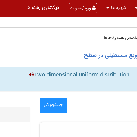
درباره ما
دیکشنری رشته ها
ورود/عضویت
تخصصی همه رشته ها
توزیع مستطیلی در سطح
two dimensional uniform distribution
جستجو کن