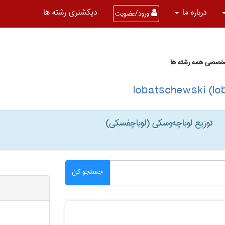
درباره ما
دیکشنری رشته ها
ورود/عضویت
تخصصی همه رشته ها
توزیع لوباچه‌وسکی (لوباچفسکی)
جستجو کن