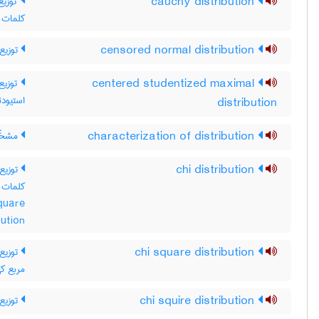
توز /
cauchy distribution
p Cauchy distribution
توزیع 
censored normal distribution
توزیع 
centered studentized maximal
استیودن
distribution
مشخّص
characterization of distribution
توزی /
chi distribution
quare
bution
توزیع 
chi square distribution
مربع کی
توزیع
chi squire distribution