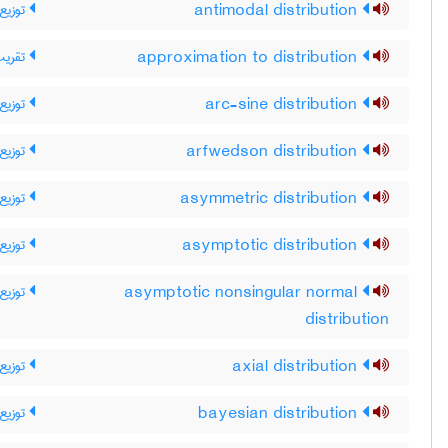
توزیع 
antimodal distribution
تقریب
approximation to distribution
توزیع
arc-sine distribution
توزیع
arfwedson distribution
توزیع 
asymmetric distribution
توزیع 
asymptotic distribution
توزیع 
asymptotic nonsingular normal
distribution
توزیع
axial distribution
توزیع 
bayesian distribution