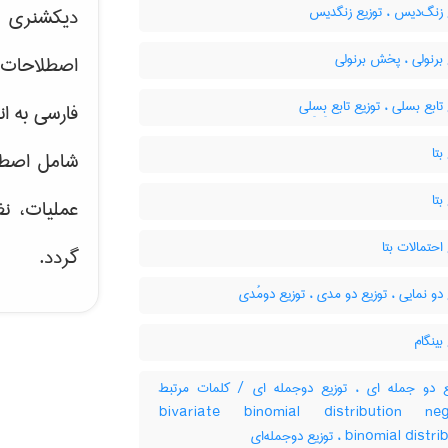
 زنگ‌دیس ، توزیع زنگدیس
دیکشنری ت
برنولی ، پخش برنولی
اصطلاحات 
تابع بسلی ، توزیع تابع بِسِلی
فارسی به ان
بتا
شامل اصط
بتا
عملیات، نظ
احتمالات بتا
گردد.
دو نمایی ، توزیع دو مدی ، توزیع دومُدی
بینگام
 دو جمله ای ، توزیع دوجمله ای / کلمات مرتبط
bivariate binomial distribution neg
binomial distribution ، له‌ای