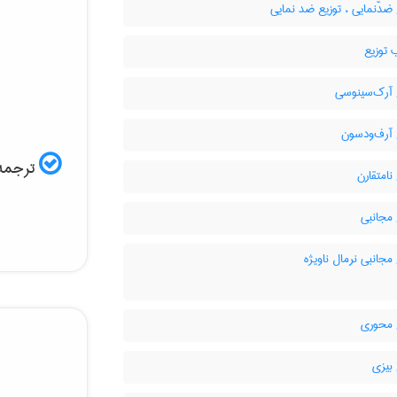
ضدّنمایی ، توزیع ضد نمایی
 توزیع
 آرک‌سینوسی
 آرف‌ودسون
ترجمه:
نامتقارن
مجانبی
مجانبی نرمال ناویژه
 محوری
بیزی