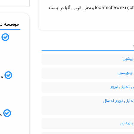
و معنی فارسی آنها در لیست
lobatschewski (lo
موسسه ترج
ب
 پیشین
 ایتچیسون
ISI
 تحلیلی توزیع
حلیلی توزیع احتمال
مم
زاویه ای