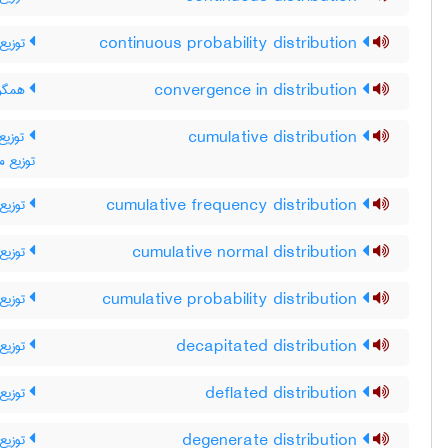
توزیع 
continuous probability distribution
همگرا
convergence in distribution
توزی ،
cumulative distribution
توزیع م
توزیع 
cumulative frequency distribution
توزیع 
cumulative normal distribution
توزیع
cumulative probability distribution
توزیع 
decapitated distribution
توزیع 
deflated distribution
توزیع 
degenerate distribution