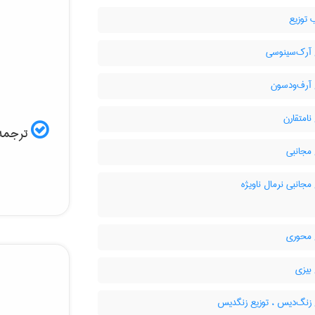
 توزیع
 آرک‌سینوسی
 آرف‌ودسون
نامتقارن
ترجمه:
مجانبی
مجانبی نرمال ناویژه
 محوری
بیزی
 زنگ‌دیس ، توزیع زنگدیس