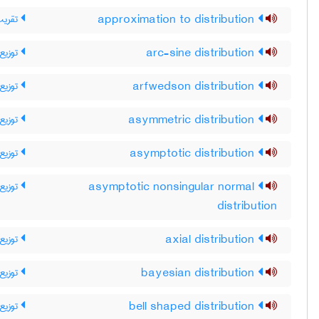
تقریب
approximation to distribution
توزیع
arc-sine distribution
توزیع
arfwedson distribution
توزیع 
asymmetric distribution
توزیع 
asymptotic distribution
توزیع 
asymptotic nonsingular normal
distribution
توزیع
axial distribution
توزیع 
bayesian distribution
توزیع
bell shaped distribution