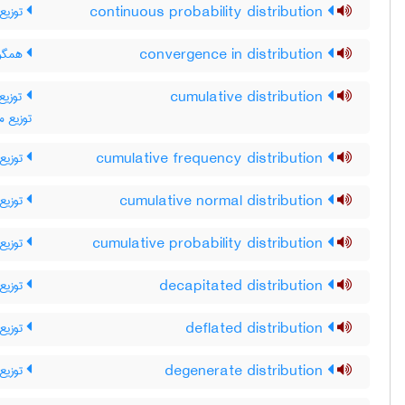
توزیع 
continuous probability distribution
همگرا
convergence in distribution
توزی ،
cumulative distribution
توزیع م
توزیع 
cumulative frequency distribution
توزیع 
cumulative normal distribution
توزیع
cumulative probability distribution
توزیع 
decapitated distribution
توزیع 
deflated distribution
توزیع 
degenerate distribution