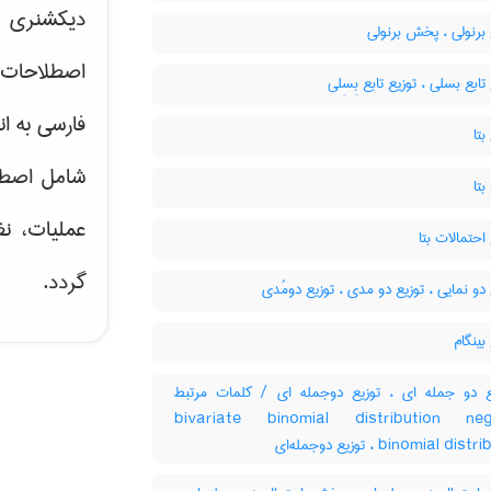
دیکشنری ت
برنولی ، پخش برنولی
اصطلاحات 
تابع بسلی ، توزیع تابع بِسِلی
فارسی به ان
بتا
شامل اصط
بتا
عملیات، نظ
احتمالات بتا
گردد.
دو نمایی ، توزیع دو مدی ، توزیع دومُدی
بینگام
 دو جمله ای ، توزیع دوجمله ای / کلمات مرتبط
bivariate binomial distribution neg
binomial distribution ، له‌ای