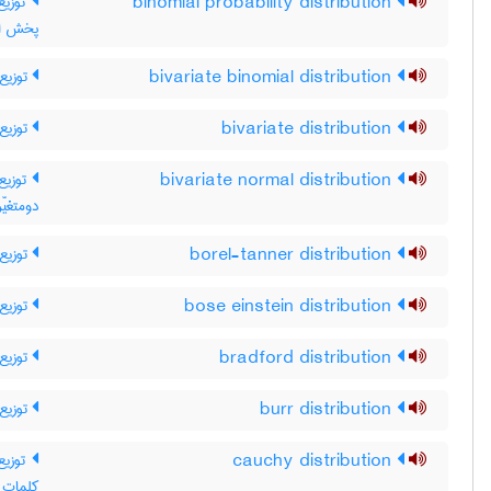
توز ،
binomial probability distribution
پخش اح
توزیع 
bivariate binomial distribution
توزیع 
bivariate distribution
توزیع 
bivariate normal distribution
دومتغیّر
توزیع 
borel-tanner distribution
توزیع 
bose einstein distribution
توزیع 
bradford distribution
توزیع ب
burr distribution
توز /
cauchy distribution
p Cauchy distribution