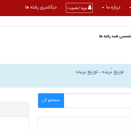
درباره ما
دیکشنری رشته ها
ورود/عضویت
تخصصی همه رشته ها
توزیع بُریده ، توزیع بریده
جستجو کن