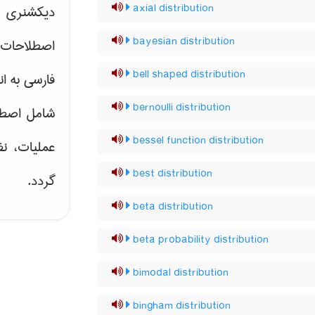
axial distribution
دیکشنری ت
bayesian distribution
اصطلاحات 
bell shaped distribution
فارسی به ان
bernoulli distribution
شامل اصط
bessel function distribution
عملیات، نظ
best distribution
گردد.
beta distribution
beta probability distribution
bimodal distribution
bingham distribution