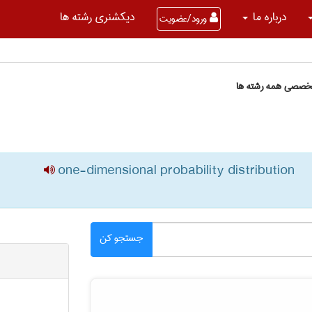
درباره ما
دیکشنری رشته ها
ورود/عضویت
تخصصی همه رشته ها
one-dimensional probability distribution
جستجو کن