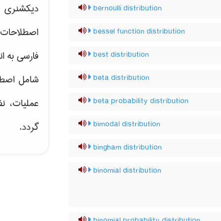
دیکشنری ت
bernoulli distribution
اصطلاحات 
bessel function distribution
فارسی به ان
best distribution
شامل اصط
beta distribution
عملیات، نظ
beta probability distribution
bimodal distribution
گردد.
bingham distribution
binomial distribution
binomial probability distribution