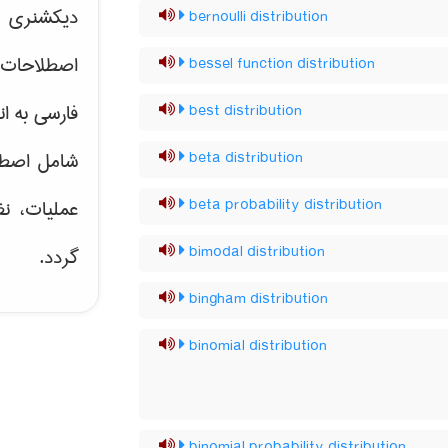
دیکشنری ت
bernoulli distribution
اصطلاحات 
bessel function distribution
فارسی به ان
best distribution
شامل اصط
beta distribution
beta probability distribution
عملیات، نظ
bimodal distribution
گردد.
bingham distribution
binomial distribution
binomial probability distribution