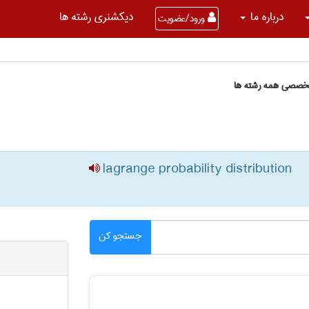
درباره ما
دیکشنری رشته ها
ورود/عضویت
تخصصی همه رشته ها
lagrange probability distribution
جستجو کن