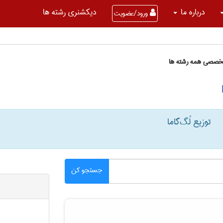
درباره ما
دیکشنری رشته ها
ورود/عضویت
تخصصی همه رشته ها
توزیع لُگ‌گاما
جستجو کن