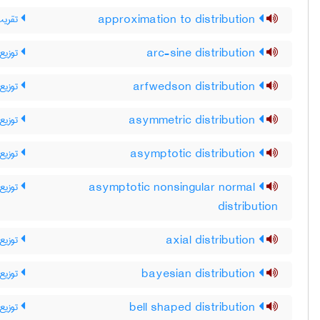
تقریب
approximation to distribution
توزیع
arc-sine distribution
توزیع
arfwedson distribution
توزیع 
asymmetric distribution
توزیع 
asymptotic distribution
توزیع 
asymptotic nonsingular normal
distribution
توزیع
axial distribution
توزیع 
bayesian distribution
توزیع
bell shaped distribution