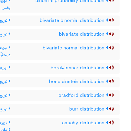
توز ،
binomial probability distribution
پخش اح
توزیع 
bivariate binomial distribution
توزیع 
bivariate distribution
توزیع 
bivariate normal distribution
دومتغیّر
توزیع 
borel-tanner distribution
توزیع 
bose einstein distribution
توزیع 
bradford distribution
توزیع ب
burr distribution
توز /
cauchy distribution
p Cauchy distribution