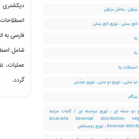
دیکشنری ت
برنولی ، پخش برنولی
اصطلاحات 
تابع بسلی ، توزیع تابع بِسِلی
فارسی به ان
بتا
شامل اصط
بتا
عملیات، نظ
احتمالات بتا
گردد.
دو نمایی ، توزیع دو مدی ، توزیع دومُدی
بینگام
 دو جمله ای ، توزیع دوجمله ای / کلمات مرتبط
bivariate binomial distribution neg
binomial distribution ، له‌ای