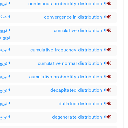
توزیع 
continuous probability distribution
همگرا
convergence in distribution
توزی ،
cumulative distribution
توزیع م
توزیع 
cumulative frequency distribution
توزیع 
cumulative normal distribution
توزیع
cumulative probability distribution
توزیع 
decapitated distribution
توزیع 
deflated distribution
توزیع 
degenerate distribution