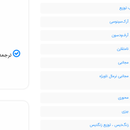
 توزیع
 آرک‌سینوسی
 آرف‌ودسون
نامتقارن
ترجمه:
مجانبی
مجانبی نرمال ناویژه
 محوری
بیزی
 زنگ‌دیس ، توزیع زنگدیس