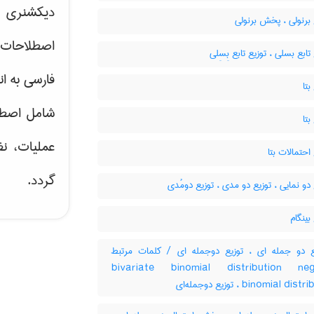
دیکشنری ت
برنولی ، پخش برنولی
اصطلاحات 
تابع بسلی ، توزیع تابع بِسِلی
فارسی به ان
بتا
شامل اصط
بتا
عملیات، نظ
احتمالات بتا
گردد.
دو نمایی ، توزیع دو مدی ، توزیع دومُدی
بینگام
 دو جمله ای ، توزیع دوجمله ای / کلمات مرتبط
bivariate binomial distribution neg
binomial distribution ، له‌ای