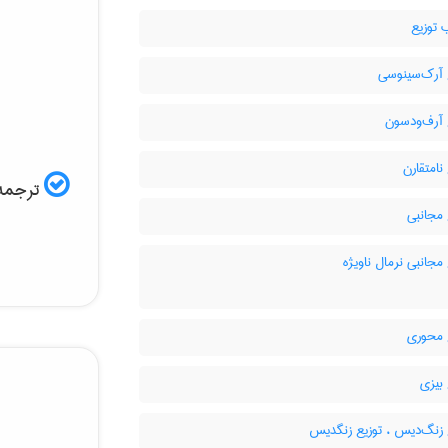
 توزیع
 آرک‌سینوسی
 آرف‌ودسون
نامتقارن
ترجمه:
مجانبی
مجانبی نرمال ناویژه
 محوری
بیزی
 زنگ‌دیس ، توزیع زنگدیس