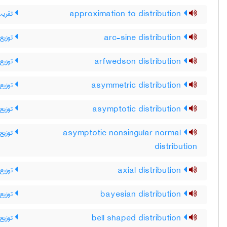
تقریب
approximation to distribution
توزیع
arc-sine distribution
توزیع
arfwedson distribution
توزیع 
asymmetric distribution
توزیع 
asymptotic distribution
توزیع 
asymptotic nonsingular normal
distribution
توزیع
axial distribution
توزیع 
bayesian distribution
توزیع
bell shaped distribution