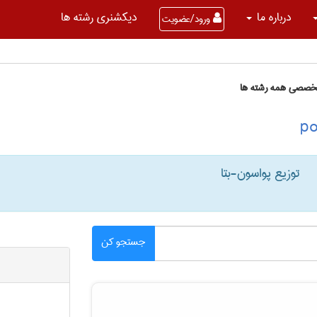
درباره ما
دیکشنری رشته ها
ورود/عضویت
تخصصی همه رشته ها
توزیع پواسون-بتا
جستجو کن