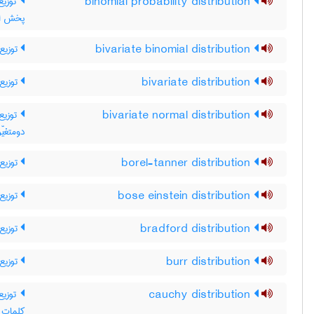
توز ،
binomial probability distribution
پخش اح
توزیع 
bivariate binomial distribution
توزیع 
bivariate distribution
توزیع 
bivariate normal distribution
دومتغیّر
توزیع 
borel-tanner distribution
توزیع 
bose einstein distribution
توزیع 
bradford distribution
توزیع ب
burr distribution
توز /
cauchy distribution
p Cauchy distribution