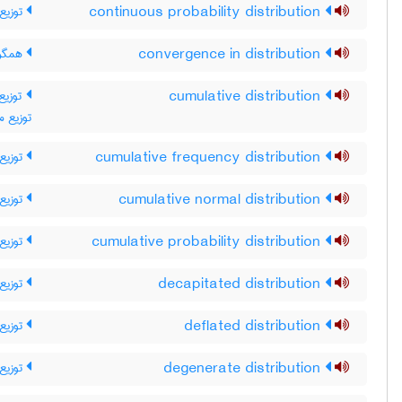
توزیع 
continuous probability distribution
همگرا
convergence in distribution
توزی ،
cumulative distribution
توزیع م
توزیع 
cumulative frequency distribution
توزیع 
cumulative normal distribution
توزیع
cumulative probability distribution
توزیع 
decapitated distribution
توزیع 
deflated distribution
توزیع 
degenerate distribution