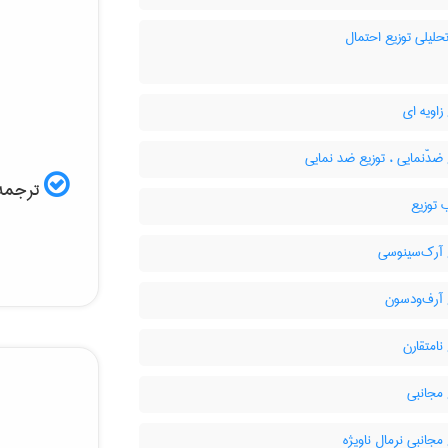
حلیلی توزیع احتمال
زاویه ای
ضدّنمایی ، توزیع ضد نمایی
ترجمه:
 توزیع
 آرک‌سینوسی
 آرف‌ودسون
نامتقارن
مجانبی
مجانبی نرمال ناویژه