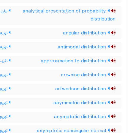
بیان ت
analytical presentation of probability
distribution
توزیع 
angular distribution
توزیع 
antimodal distribution
تقریب
approximation to distribution
توزیع
arc-sine distribution
توزیع
arfwedson distribution
توزیع 
asymmetric distribution
توزیع 
asymptotic distribution
توزیع 
asymptotic nonsingular normal