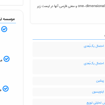
و معنی فارسی آنها در لیست زیر
one-dimensional 
موسسه ترج
ب
احتمال یک‌بُعدی
ISI
احتمال یک‌بُعدی
 پیشین
مم
 ایتچیسون
 تحلیلی توزیع