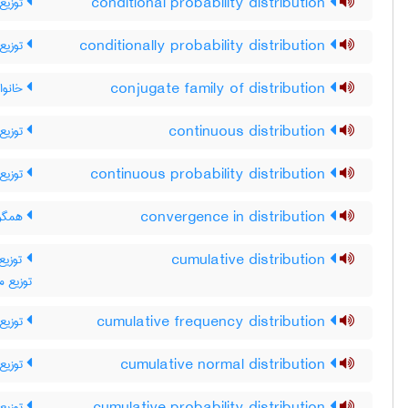
توزیع
conditional probability distribution
توزیع
conditionally probability distribution
خانواد
conjugate family of distribution
توزیع 
continuous distribution
توزیع 
continuous probability distribution
همگرا
convergence in distribution
توزی ،
cumulative distribution
توزیع م
توزیع 
cumulative frequency distribution
توزیع 
cumulative normal distribution
توزیع