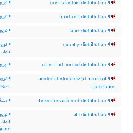
توزیع 
bose einstein distribution
توزیع 
bradford distribution
توزیع ب
burr distribution
توز /
cauchy distribution
p Cauchy distribution
توزیع 
censored normal distribution
توزیع 
centered studentized maximal
استیودن
distribution
مشخّص
characterization of distribution
توزی /
chi distribution
quare