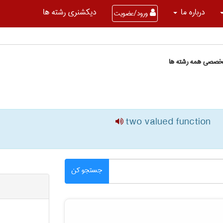
درباره ما
دیکشنری رشته ها
ورود/عضویت
تخصصی همه رشته ها
two valued function
جستجو کن