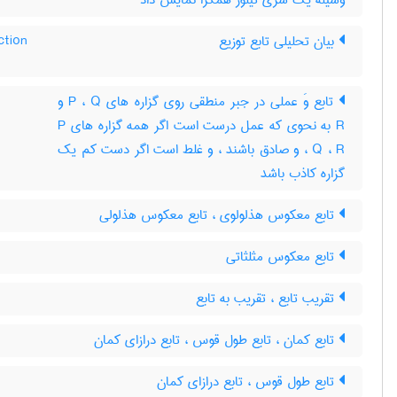
وسیله یک سری تیلور همگرا نمایش داد
ction
بیان تحلیلی تابع توزیع
تابع وَ عملی در جبر منطقی روی گزاره های P ، Q و
R به نحوی که عمل درست است اگر همه گزاره های P
، Q ، R و صادق باشند ، و غلط است اگر دست کم یک
گزاره کاذب باشد
تابع معکوس هذلولوی ، تابع معکوس هذلولی
تابع معکوس مثلثاتی
تقریب تابع ، تقریب به تابع
تابع کمان ، تابع طول قوس ، تابع درازای کمان
تابع طول قوس ، تابع درازای کمان