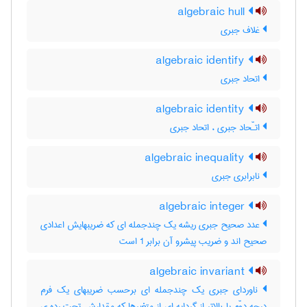
algebraic hull
غلاف جبری
algebraic identify
اتحاد جبری
algebraic identity
اتـّحاد جبری ، اتحاد جبری
algebraic inequality
نابرابری جبری
algebraic integer
عدد صحیح جبری ریشه یک چندجمله ای که ضریبهایش اعدادی
صحیح اند و ضریب پیشرو آن برابر 1 است
algebraic invariant
ناوردای جبری یک چندجمله ای برحسب ضریبهای یک فرم
درجه دوّم یا بالاتر از گردایه ای از متغیرها که مقدارش تحت رده ی