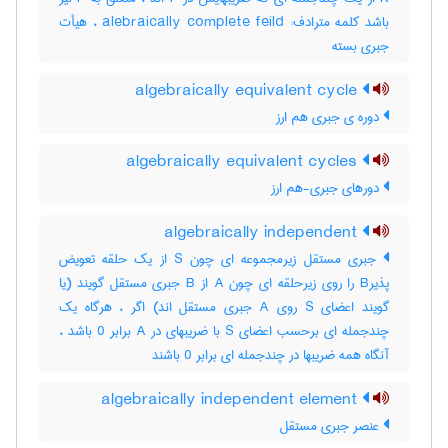
باشد کلمه مترادف: alebraically complete feild ، هیأت
جبری بسته
algebraically equivalent cycle
دوره ی جبری هم ارز
algebraically equivalent cycles
دورهای جبری-هم ارز
algebraically independent
جبری مستقل زیرمجموعه ای چون S از یک حلقه تعویض
پذیرB را روی زیرحلقه ای چون A از B جبری مستقل گویند (یا
گویند اعضای S روی A جبری مستقل اند) اگر ، هرگاه یک
چندجمله ای برحسب اعضای S با ضریبهای در A برابر 0 باشد ،
آنگاه همه ضریبها در چندجمله ای برابر 0 باشند
algebraically independent element
عنصر جبری مستقل