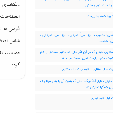
دیکشنری ت
 یک عدد گویا رساندن
اصطلاحات 
قریبا همه جا پیوسته
فارسی به ان
تقریباً متناوب ، تابع تقریباً دوره‌ای ، تابع تقریبا دوره ای
شامل اصط
یبا متناوب
عملیات، نظ
تناوب تابعی که در آن اگر جای دو متغیّر مستقل با هم
 ، متغیّر وابسته تغییر علامت می دهد
گردد.
چندخطّی متناوب ، تابع چندخطی متناوب
حلیلی ، تابع آناکاویک تابعی که بتوان آن را به وسیله یک
ور همگرا نمایش داد
حلیلی تابع توزیع