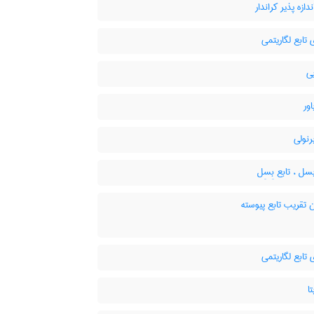
دازه پذیر کراندار
 تابع لگاریتمی
ی
اور
رنولی
سل ، تابع بِسِل
 تقریب تابع پیوسته
 تابع لگاریتمی
ا