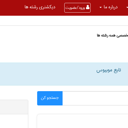
درباره ما
دیکشنری رشته ها
ورود/عضویت
تخصصی همه رشته ها
تابع موبیوس
جستجو کن