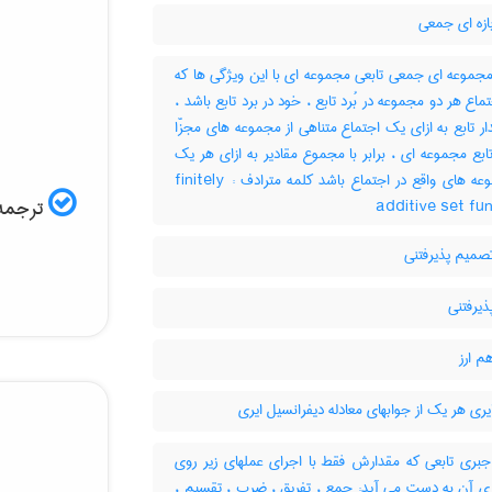
ازه ای جمعی
مجموعه ای جمعی تابعی مجموعه ای با این ویژگی ها که
: 1- ماع هر دو مجموعه در بُرد تابع ، خود در برد تابع باشد
2-  تابع به ازای یک اجتماع متناهی از مجموعه های مجزّا
 تابع مجموعه ای ، برابر با مجموع مقادیر به ازای هر یک
از مجموعه های واقع در اجتماع باشد کلمه مترادف : finitely
ترجمه:
additive set fu
صمیم پذیرفتنی
ذیرفتنی
م ارز
یری هر یک از جوابهای معادله دیفرانسیل ایری
جبری تابعی که مقدارش فقط با اجرای عملهای زیر روی
ه ی آن به دست می آید: جمع ، تفریق ، ضرب ، تقسیم