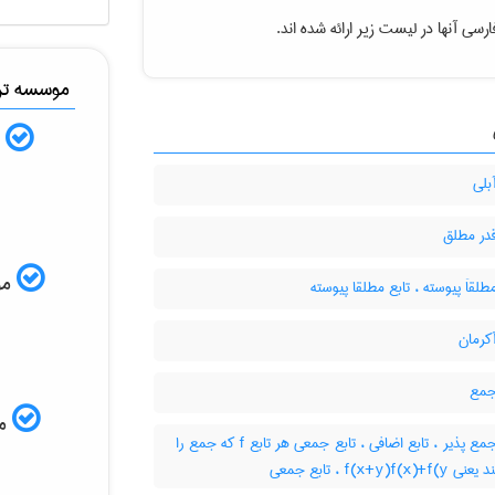
ارسی آنها در لیست زیر ارائه شده اند
موسسه ترج
ب
بلی
قدر مطلق
ISI
طلقاَ پیوسته ، تابع مطلقا پیوسته
کرمان
جمع
مم
تابع جمع پذیر ، تابع اضافی ، تابع جمعی هر تابع f که جمع را
حفظ کند یعنی f(x+y)f(