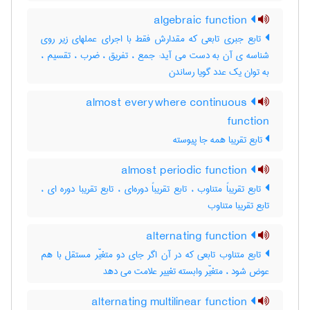
algebraic function
تابع جبری تابعی که مقدارش فقط با اجرای عملهای زیر روی
شناسه ی آن به دست می آید: جمع ، تفریق ، ضرب ، تقسیم ،
به توان یک عدد گویا رساندن
almost everywhere continuous
function
تابع تقریبا همه جا پیوسته
almost periodic function
تابع تقریباً متناوب ، تابع تقریباً دوره‌ای ، تابع تقریبا دوره ای ،
تابع تقریبا متناوب
alternating function
تابع متناوب تابعی که در آن اگر جای دو متغیّر مستقل با هم
عوض شود ، متغیّر وابسته تغییر علامت می دهد
alternating multilinear function