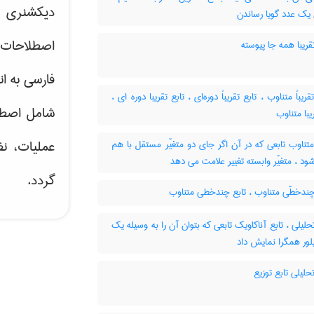
دیکشنری ت
 یک عدد گویا رساندن
اصطلاحات 
قریبا همه جا پیوسته
فارسی به ان
تقریباً متناوب ، تابع تقریباً دوره‌ای ، تابع تقریبا دوره ای
شامل اصط
یبا متناوب
عملیات، نظ
تناوب تابعی که در آن اگر جای دو متغیّر مستقل با هم
 ، متغیّر وابسته تغییر علامت می دهد
گردد.
چندخطّی متناوب ، تابع چندخطی متناوب
حلیلی ، تابع آناکاویک تابعی که بتوان آن را به وسیله یک
ور همگرا نمایش داد
حلیلی تابع توزیع