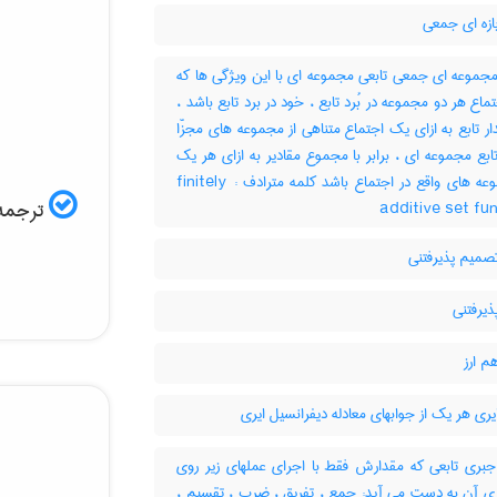
ازه ای جمعی
مجموعه ای جمعی تابعی مجموعه ای با این ویژگی ها که
: 1- ماع هر دو مجموعه در بُرد تابع ، خود در برد تابع باشد
2-  تابع به ازای یک اجتماع متناهی از مجموعه های مجزّا
 تابع مجموعه ای ، برابر با مجموع مقادیر به ازای هر یک
از مجموعه های واقع در اجتماع باشد کلمه مترادف : finitely
ترجمه:
additive set fu
صمیم پذیرفتنی
ذیرفتنی
م ارز
یری هر یک از جوابهای معادله دیفرانسیل ایری
جبری تابعی که مقدارش فقط با اجرای عملهای زیر روی
ه ی آن به دست می آید: جمع ، تفریق ، ضرب ، تقسیم