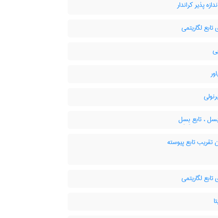
دازه پذیر کراندار
 تابع لگاریتمی
ی
اور
رنولی
سل ، تابع بِسِل
 تقریب تابع پیوسته
 تابع لگاریتمی
ا