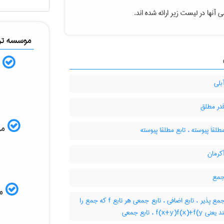
ی آنها در لیست زیر ارائه شده اند
موسسه ترج
ب
بلی
قدر مطلق
ISI
طلقاَ پیوسته ، تابع مطلقا پیوسته
کرمان
جمع
مم
تابع جمع پذیر ، تابع اضافی ، تابع جمعی هر تابع f که جمع را
حفظ کند یعنی f(x+y)f(