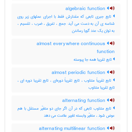
algebraic function
تابع جبری تابعی که مقدارش فقط با اجرای عملهای زیر روی
شناسه ی آن به دست می آید: جمع ، تفریق ، ضرب ، تقسیم ،
به توان یک عدد گویا رساندن
almost everywhere continuous
function
تابع تقریبا همه جا پیوسته
almost periodic function
تابع تقریباً متناوب ، تابع تقریباً دوره‌ای ، تابع تقریبا دوره ای ،
تابع تقریبا متناوب
alternating function
تابع متناوب تابعی که در آن اگر جای دو متغیّر مستقل با هم
عوض شود ، متغیّر وابسته تغییر علامت می دهد
alternating multilinear function