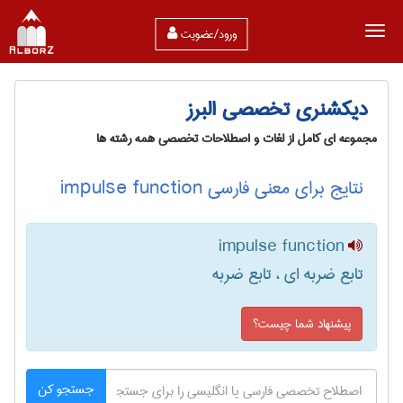
ورود/عضویت
دیکشنری تخصصی البرز
مجموعه ای کامل از لغات و اصطلاحات تخصصی همه رشته ها
نتایج برای معنی فارسی impulse function
impulse function
تابع ضربه ای ، تابع ضربه
پیشنهاد شما چیست؟
جستجو کن