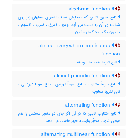
algebraic function
تابع جبری تابعی که مقدارش فقط با اجرای عملهای زیر روی
شناسه ی آن به دست می آید: جمع ، تفریق ، ضرب ، تقسیم ،
به توان یک عدد گویا رساندن
almost everywhere continuous
function
تابع تقریبا همه جا پیوسته
almost periodic function
تابع تقریباً متناوب ، تابع تقریباً دوره‌ای ، تابع تقریبا دوره ای ،
تابع تقریبا متناوب
alternating function
تابع متناوب تابعی که در آن اگر جای دو متغیّر مستقل با هم
عوض شود ، متغیّر وابسته تغییر علامت می دهد
alternating multilinear function