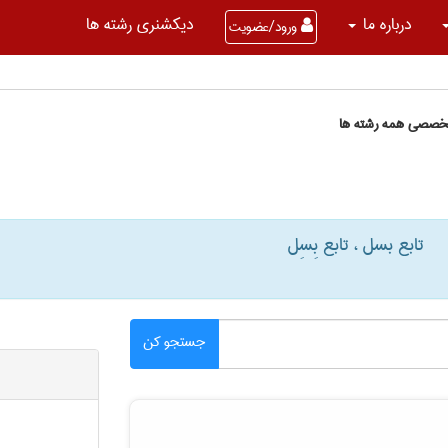
درباره ما
دیکشنری رشته ها
ورود/عضویت
تخصصی همه رشته ها
تابع بسل ، تابع بِسِل
جستجو کن