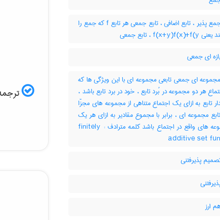
جمع
تابع جمع پذیر ، تابع اضافی ، تابع جمعی هر تابع f که جمع را
حفظ کند یعنی f(x+y)f(
ازه ای جمعی
مجموعه ای جمعی تابعی مجموعه ای با این ویژگی ها که
: 1- ماع هر دو مجموعه در بُرد تابع ، خود در برد تابع باشد
ترجمه:
2-  تابع به ازای یک اجتماع متناهی از مجموعه های مجزّا
 تابع مجموعه ای ، برابر با مجموع مقادیر به ازای هر یک
از مجموعه های واقع در اجتماع باشد کلمه مترادف : finitely
additive set fu
صمیم پذیرفتنی
ذیرفتنی
م ارز