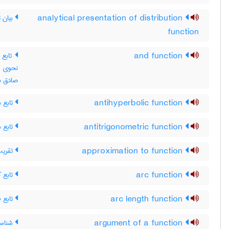
بیان ت
analytical presentation of distribution
function
and function
صادق ب
تابع 
antihyperbolic function
تابع 
antitrigonometric function
تقریب 
approximation to function
تابع ک
arc function
تابع ط
arc length function
شناسه‌
argument of a function