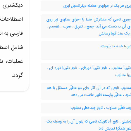
دیکشنری ت
یری هر یک از جوابهای معادله دیفرانسیل ایری
اصطلاحات 
جبری تابعی که مقدارش فقط با اجرای عملهای زیر روی
ه ی آن به دست می آید: جمع ، تفریق ، ضرب ، تقسیم
فارسی به ان
 یک عدد گویا رساندن
شامل اصط
قریبا همه جا پیوسته
عملیات، نظ
تقریباً متناوب ، تابع تقریباً دوره‌ای ، تابع تقریبا دوره ای
گردد.
یبا متناوب
تناوب تابعی که در آن اگر جای دو متغیّر مستقل با هم
 ، متغیّر وابسته تغییر علامت می دهد
چندخطّی متناوب ، تابع چندخطی متناوب
حلیلی ، تابع آناکاویک تابعی که بتوان آن را به وسیله یک
ور همگرا نمایش داد