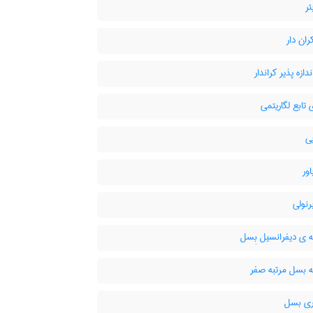
ئر
ران دار
دازه پذیر کراندار
 تابع لگاریتمی
ی
اور
رنولی
 ی دیفرانسیل بِسل
ه بسل مرتبه صفر
ری بسل