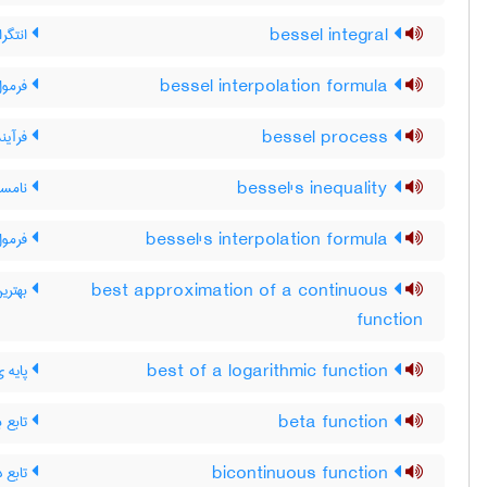
انتگر
bessel integral
فرمول
bessel interpolation formula
فرآیند
bessel process
نامسا
bessel's inequality
فرمول 
bessel's interpolation formula
بهترین
best approximation of a continuous
function
پایه ی
best of a logarithmic function
تابع بت
beta function
تابع د
bicontinuous function