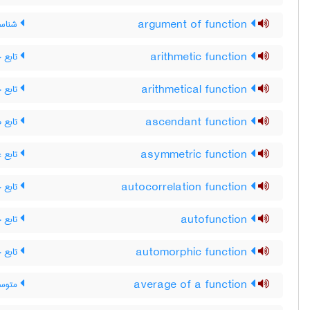
شناسه
argument of function
تابع 
arithmetic function
تابع 
arithmetical function
تابع ص
ascendant function
تابع غ
asymmetric function
تابع 
autocorrelation function
تابع 
autofunction
تابع 
automorphic function
متوسط
average of a function