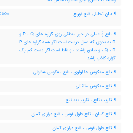
وسیله یک سری تیلور همگرا نمایش داد
بیان تحلیلی تابع توزیع
ction
تابع وَ عملی در جبر منطقی روی گزاره های P ، Q و
R به نحوی که عمل درست است اگر همه گزاره های P
، Q ، R و صادق باشند ، و غلط است اگر دست کم یک
گزاره کاذب باشد
تابع معکوس هذلولوی ، تابع معکوس هذلولی
تابع معکوس مثلثاتی
تقریب تابع ، تقریب به تابع
تابع کمان ، تابع طول قوس ، تابع درازای کمان
تابع طول قوس ، تابع درازای کمان