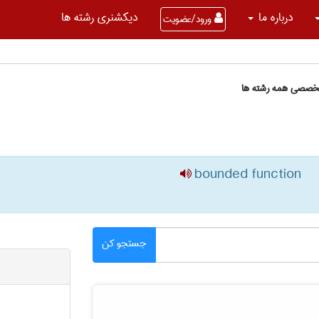
درباره ما
دیکشنری رشته ها
ورود/عضویت
تخصصی همه رشته ها
bounded function
جستجو کن