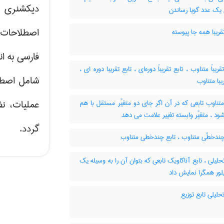
دیکشنری ت
 یک عدد گویا رساندن
اصطلاحات 
قریبا همه جا پیوسته
فارسی به ان
تقریباً متناوب ، تابع تقریباً دوره‌ای ، تابع تقریبا دوره ای
شامل اصط
یبا متناوب
عملیات، نظ
تناوب تابعی که در آن اگر جای دو متغیّر مستقل با هم
 ، متغیّر وابسته تغییر علامت می دهد
گردد.
چندخطّی متناوب ، تابع چندخطی متناوب
حلیلی ، تابع آناکاویک تابعی که بتوان آن را به وسیله یک
ور همگرا نمایش داد
حلیلی تابع توزیع