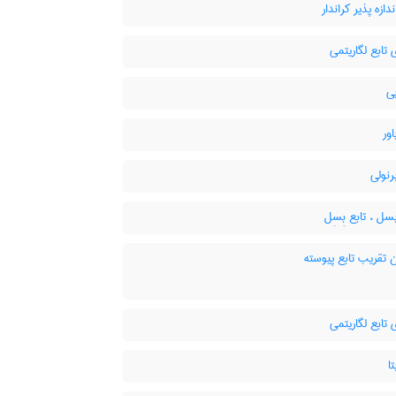
دازه پذیر کراندار
 تابع لگاریتمی
ی
اور
رنولی
سل ، تابع بِسِل
 تقریب تابع پیوسته
 تابع لگاریتمی
ا