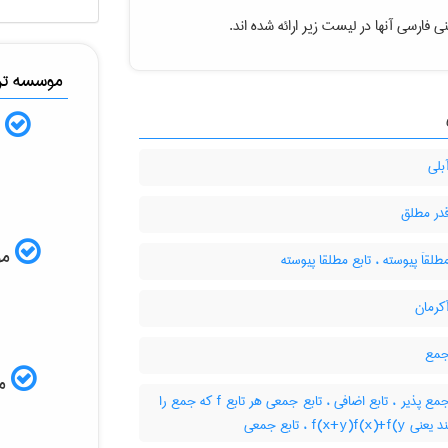
نی فارسی آنها در لیست زیر ارائه شده اند
موسسه ترج
ب
بلی
قدر مطلق
ISI
طلقاَ پیوسته ، تابع مطلقا پیوسته
کرمان
جمع
مم
تابع جمع پذیر ، تابع اضافی ، تابع جمعی هر تابع f که جمع را
حفظ کند یعنی f(x+y)f(