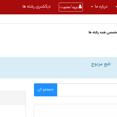
درباره ما
دیکشنری رشته ها
ورود/عضویت
تخصصی همه رشته ها
تابع مزدوج
جستجو کن