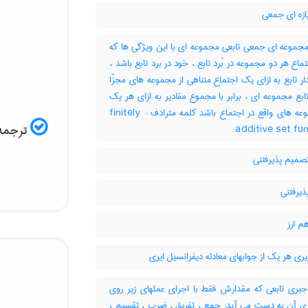
ازه ای جمعی
مجموعه ای جمعی تابعی مجموعه ای با این ویژگی ها که
: 1- ماع هر دو مجموعه در بُرد تابع ، خود در برد تابع باشد
2-  تابع به ازای یک اجتماع متناهی از مجموعه های مجزّا
 تابع مجموعه ای ، برابر با مجموع مقادیر به ازای هر یک
از مجموعه های واقع در اجتماع باشد کلمه مترادف : finitely
ترجمه:
additive set fu
صمیم پذیرفتنی
ذیرفتنی
م ارز
یری هر یک از جوابهای معادله دیفرانسیل ایری
جبری تابعی که مقدارش فقط با اجرای عملهای زیر روی
ه ی آن به دست می آید: جمع ، تفریق ، ضرب ، تقسیم