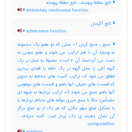
تابع مطلقاَ پیوسته ، تابع مطلقا پیوسته
absolutely continuous function
تابع آکرمان
ackermann function
جمع ، جمع کردن 1- عملی که دو عضو یک مجموعه
به وسیله آن با هم ترکیب می شوند و عضو سوّمی به
دست می آید؛نماد آن + است؛ معمولاَ به عمل در یک
گروه آبلی یا عمل گروه در یک حلقه یا فضای بُرداری
اطلاق می شود 2- ترکیب کمیّت های مختلط به نحوی
که قسمت های حقیقی آنها باهم و قسمت های موهومی
آنها باهم جمع می شوند 3- ترکیب بُردارها به شیوه ای
مشخّص؛ مثلاَ با جمع جبری مولّفه های متناظر بُردارها یا
با تشکیل ضلع سوّم مثلثی که هر یک از دو ضلع دیگر
آن نشان دهنده ی یک بُردار است کلمه مترادف :
composition
addition