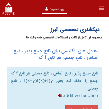
ورود/عضویت
دیکشنری تخصصی البرز
مجموعه ای کامل از لغات و اصطلاحات تخصصی همه رشته ها
معادل های انگلیسی برای تابع جمع پذیر ، تابع
اضافی ، تابع جمعی هر تابع f که
تابع جمع پذیر ، تابع اضافی ، تابع جمعی هر تابع f که
جمع را حفظ کند یعنی f(x+y)f(x)+f(y ، تابع
جمعی
additive function