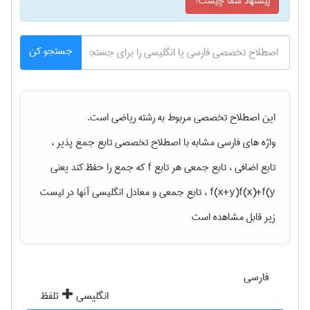
پیشنهاد شما چیست؟
جستجو کن
این اصطلاح تخصصی مربوط به رشته
رياضی
است.
واژه های فارسی مشابه با اصطلاح تخصصی
تابع جمع پذیر ،
تابع اضافی ، تابع جمعی هر تابع f که جمع را حفظ کند یعنی
f(x+y)f(x)+f(y ، تابع جمعی
و معادل انگلیسی آنها در لیست
زیر قابل مشاهده است
فارسی
انگلیسی
تلفظ