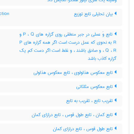
وسیله یک سری تیلور همگرا نمایش داد
ction
بیان تحلیلی تابع توزیع
تابع وَ عملی در جبر منطقی روی گزاره های P ، Q و
R به نحوی که عمل درست است اگر همه گزاره های P
، Q ، R و صادق باشند ، و غلط است اگر دست کم یک
گزاره کاذب باشد
تابع معکوس هذلولوی ، تابع معکوس هذلولی
تابع معکوس مثلثاتی
تقریب تابع ، تقریب به تابع
تابع کمان ، تابع طول قوس ، تابع درازای کمان
تابع طول قوس ، تابع درازای کمان