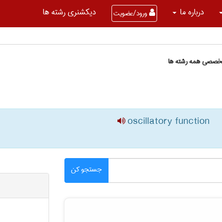
درباره ما
دیکشنری رشته ها
ورود/عضویت
تخصصی همه رشته ها
oscillatory function
جستجو کن