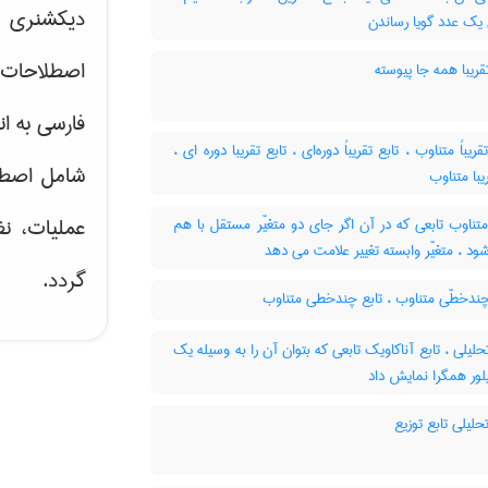
دیکشنری ت
 یک عدد گویا رساندن
اصطلاحات 
قریبا همه جا پیوسته
فارسی به ان
تقریباً متناوب ، تابع تقریباً دوره‌ای ، تابع تقریبا دوره ای
شامل اصط
یبا متناوب
عملیات، نظ
تناوب تابعی که در آن اگر جای دو متغیّر مستقل با هم
 ، متغیّر وابسته تغییر علامت می دهد
گردد.
چندخطّی متناوب ، تابع چندخطی متناوب
حلیلی ، تابع آناکاویک تابعی که بتوان آن را به وسیله یک
ور همگرا نمایش داد
حلیلی تابع توزیع