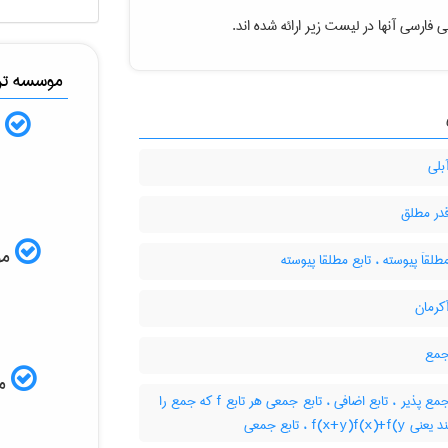
ی فارسی آنها در لیست زیر ارائه شده اند
موسسه ترج
ب
بلی
قدر مطلق
ISI
طلقاَ پیوسته ، تابع مطلقا پیوسته
کرمان
جمع
مم
تابع جمع پذیر ، تابع اضافی ، تابع جمعی هر تابع f که جمع را
حفظ کند یعنی f(x+y)f(