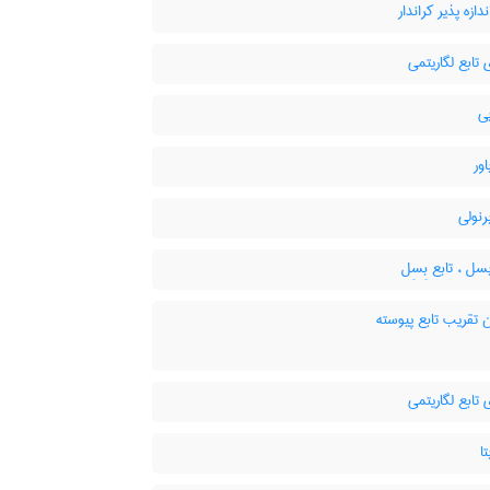
دازه پذیر کراندار
 تابع لگاریتمی
ی
اور
رنولی
سل ، تابع بِسِل
 تقریب تابع پیوسته
 تابع لگاریتمی
ا