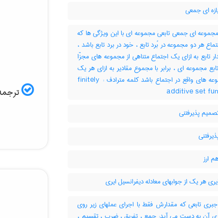
ازه ای جمعی
مجموعه ای جمعی تابعی مجموعه ای با این ویژگی ها که
: 1- ماع هر دو مجموعه در بُرد تابع ، خود در برد تابع باشد
2-  تابع به ازای یک اجتماع متناهی از مجموعه های مجزّا
 تابع مجموعه ای ، برابر با مجموع مقادیر به ازای هر یک
از مجموعه های واقع در اجتماع باشد کلمه مترادف : finitely
ترجمه:
additive set fu
صمیم پذیرفتنی
ذیرفتنی
م ارز
یری هر یک از جوابهای معادله دیفرانسیل ایری
جبری تابعی که مقدارش فقط با اجرای عملهای زیر روی
ه ی آن به دست می آید: جمع ، تفریق ، ضرب ، تقسیم