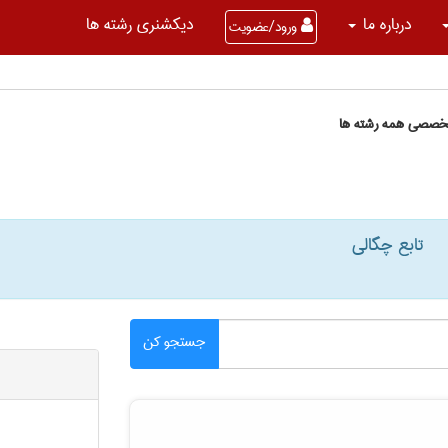
درباره ما
دیکشنری رشته ها
ورود/عضویت
تخصصی همه رشته ها
تابع چگالی
جستجو کن