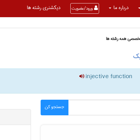
درباره ما
دیکشنری رشته ها
ورود/عضویت
تخصصی همه رشته ها
یک
injective function
جستجو کن