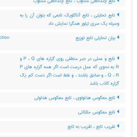
تابع چندخطّی متناوب ، تابع چندخطی متناوب
تابع تحلیلی ، تابع آناکاویک تابعی که بتوان آن را به
وسیله یک سری تیلور همگرا نمایش داد
ction
بیان تحلیلی تابع توزیع
تابع وَ عملی در جبر منطقی روی گزاره های P ، Q و
R به نحوی که عمل درست است اگر همه گزاره های P
، Q ، R و صادق باشند ، و غلط است اگر دست کم یک
گزاره کاذب باشد
تابع معکوس هذلولوی ، تابع معکوس هذلولی
تابع معکوس مثلثاتی
تقریب تابع ، تقریب به تابع