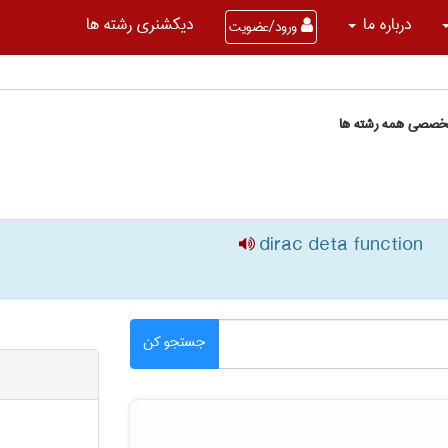
درباره ما
دیکشنری رشته ها
ورود/عضویت
تخصصی همه رشته ها
dirac deta function
جستجو کن