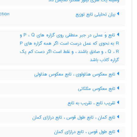
وسیله یک سری تیلور همگرا نمایش داد
ction
بیان تحلیلی تابع توزیع
تابع وَ عملی در جبر منطقی روی گزاره های P ، Q و
R به نحوی که عمل درست است اگر همه گزاره های P
، Q ، R و صادق باشند ، و غلط است اگر دست کم یک
گزاره کاذب باشد
تابع معکوس هذلولوی ، تابع معکوس هذلولی
تابع معکوس مثلثاتی
تقریب تابع ، تقریب به تابع
تابع کمان ، تابع طول قوس ، تابع درازای کمان
تابع طول قوس ، تابع درازای کمان