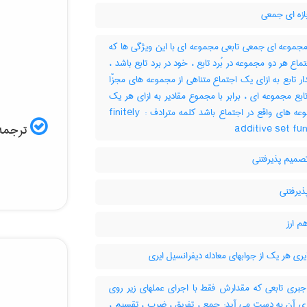
ازه ای جمعی
مجموعه ای جمعی تابعی مجموعه ای با این ویژگی ها که
: 1- ماع هر دو مجموعه در بُرد تابع ، خود در برد تابع باشد
2-  تابع به ازای یک اجتماع متناهی از مجموعه های مجزّا
 تابع مجموعه ای ، برابر با مجموع مقادیر به ازای هر یک
از مجموعه های واقع در اجتماع باشد کلمه مترادف : finitely
ترجمه:
additive set fu
صمیم پذیرفتنی
ذیرفتنی
م ارز
یری هر یک از جوابهای معادله دیفرانسیل ایری
جبری تابعی که مقدارش فقط با اجرای عملهای زیر روی
ه ی آن به دست می آید: جمع ، تفریق ، ضرب ، تقسیم