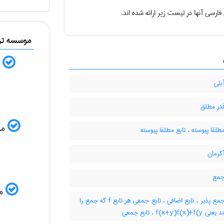
فارسی آنها در لیست زیر ارائه شده اند
موسسه ترج
ب
بلی
قدر مطلق
ISI
طلقاَ پیوسته ، تابع مطلقا پیوسته
کرمان
جمع
مم
تابع جمع پذیر ، تابع اضافی ، تابع جمعی هر تابع f که جمع را
حفظ کند یعنی f(x+y)f(