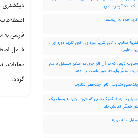
دیکشنری ت
 یک عدد گویا رساندن
اصطلاحات 
قریبا همه جا پیوسته
فارسی به ان
تقریباً متناوب ، تابع تقریباً دوره‌ای ، تابع تقریبا دوره ای
شامل اصط
یبا متناوب
عملیات، نظ
تناوب تابعی که در آن اگر جای دو متغیّر مستقل با هم
 ، متغیّر وابسته تغییر علامت می دهد
گردد.
چندخطّی متناوب ، تابع چندخطی متناوب
حلیلی ، تابع آناکاویک تابعی که بتوان آن را به وسیله یک
ور همگرا نمایش داد
حلیلی تابع توزیع