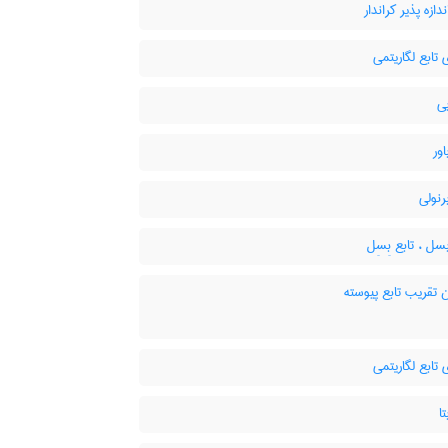
دازه پذیر کراندار
 تابع لگاریتمی
ی
اور
رنولی
سل ، تابع بِسِل
 تقریب تابع پیوسته
 تابع لگاریتمی
ا