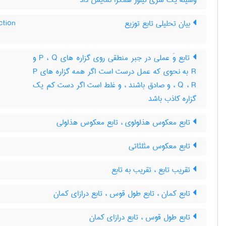
وسیله یک سری تیلور همگرا نمایش داد
بیان تحلیلی تابع توزیع
ction
تابع وَ عملی در جبر منطقی روی گزاره های P ، Q و
R به نحوی که عمل درست است اگر همه گزاره های P
، Q ، R و صادق باشند ، و غلط است اگر دست کم یک
گزاره کاذب باشد
تابع معکوس هذلولوی ، تابع معکوس هذلولی
تابع معکوس مثلثاتی
تقریب تابع ، تقریب به تابع
تابع کمان ، تابع طول قوس ، تابع درازای کمان
تابع طول قوس ، تابع درازای کمان