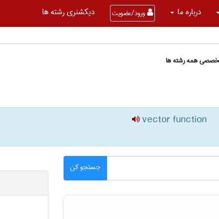
درباره ما
دیکشنری رشته ها
ورود/عضویت
تخصصی همه رشته ها
vector function
جستجو کن