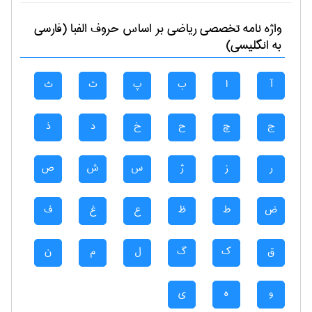
واژه نامه تخصصی
رياضی
بر اساس حروف الفبا (فارسی
به انگلیسی)
آ
ا
ب
پ
ت
ث
ج
چ
ح
خ
د
ذ
ر
ز
ژ
س
ش
ص
ض
ط
ظ
ع
غ
ف
ق
ک
گ
ل
م
ن
و
ه
ی