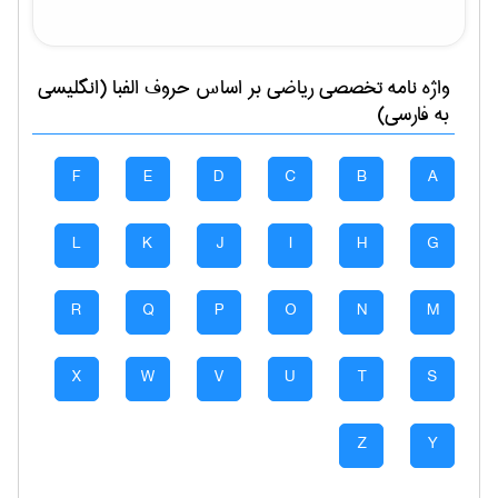
واژه نامه تخصصی
رياضی
بر اساس حروف الفبا (انگلیسی
به فارسی)
F
E
D
C
B
A
L
K
J
I
H
G
R
Q
P
O
N
M
X
W
V
U
T
S
Z
Y