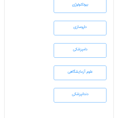
بيوتكنولوژی
داروسازی
دامپزشكی
علوم آزمايشگاهی
دندانپزشكی