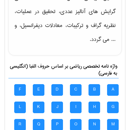
گرایش های
آنالیز عددی، تحقیق در عملیات،
نظریه گراف و تركیبات، معادلات دیفرانسیل
، و
... می گردد.
واژه نامه تخصصی
رياضی
بر اساس حروف الفبا (انگلیسی
به فارسی)
F
E
D
C
B
A
L
K
J
I
H
G
R
Q
P
O
N
M