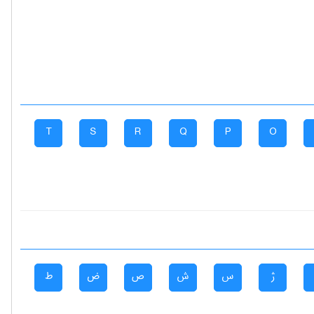
T
S
R
Q
P
O
ژ
س
ش
ص
ض
ط