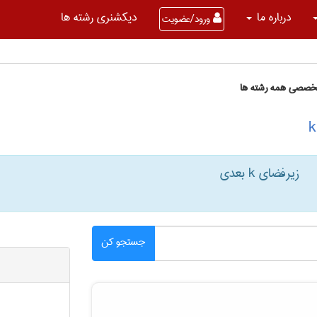
درباره ما
دیکشنری رشته ها
ورود/عضویت
تخصصی همه رشته ها
زیرفضای k بعدی
جستجو کن