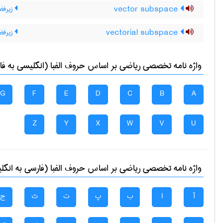
vector subspace
زیرفض
vectorial subspace
زیرفض
واژه نامه تخصصی
رياضی
بر اساس حروف الفبا (انگلیسی به فا
G
F
E
D
C
B
A
Z
Y
X
W
V
U
واژه نامه تخصصی
رياضی
بر اساس حروف الفبا (فارسی به انگل
آ
ا
ب
پ
ت
ث
ج