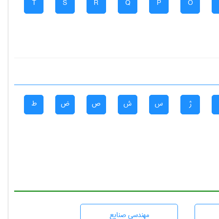
T
S
R
Q
P
O
ژ
س
ش
ص
ض
ط
مهندسی صنايع