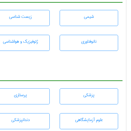
شيمی
زيست شناسی
نانوفناوری
ژئوفيزيك و هواشناسی
پزشكی
پرستاری
علوم آزمايشگاهی
دندانپزشكی