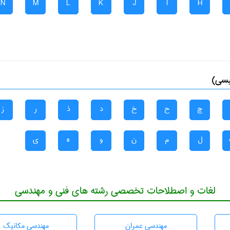
N
M
L
K
J
I
H
یسی)
چ
ح
خ
د
ذ
ر
ز
ل
م
ن
و
ه
ی
لغات و اصطلاحات تخصصی رشته های فنی و مهندسی
مهندسی عمران
مهندسی مکانیک