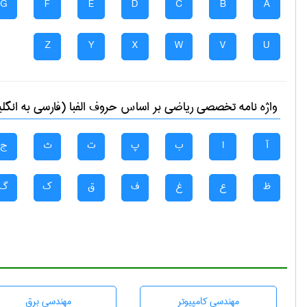
G
F
E
D
C
B
A
Z
Y
X
W
V
U
واژه نامه تخصصی
رياضی
بر اساس حروف الفبا (فارسی به انگل
آ
ا
ب
پ
ت
ث
ج
ظ
ع
غ
ف
ق
ک
گ
مهندسی كامپيوتر
مهندسی برق