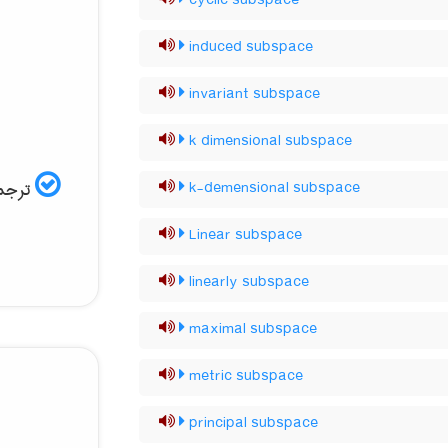
cyclic subspace
induced subspace
invariant subspace
k dimensional subspace
ترجمه
k-demensional subspace
Linear subspace
linearly subspace
maximal subspace
metric subspace
principal subspace