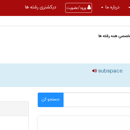
درباره ما
دیکشنری رشته ها
ورود/عضویت
تخصصی همه رشته ها
subspace
جستجو کن