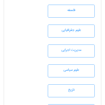
فلسفه
علوم جغرافيايی
مديريت اجرايی
علوم سياسی
تاريخ