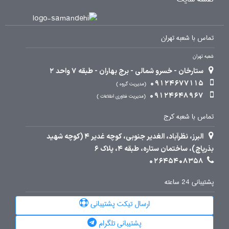
تماس با شعبه تهران
شعبه تهران
ستارخان - خسرو شمالی - برج بهاران - طبقه 7 واحد 2
09124677115
مدیریت گروه
09124648967
مدیریت فناوری اطلاعات
تماس با شعبه کرج
البرز، نظرآباد، الغدیر جنوبی، کوچه غدیر 4 (کوچه شهید
بذرپاچ)، ساختمان ستاره، طبقه 4، پلاک 6
02645408358
پشتیبانی 24 ساعته
ارسال تیکت پشتیبانی
پشتیبانی تلگرام