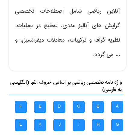
آنلاین ریاضی شامل اصطلاحات تخصصی
گرایش های
آنالیز عددی، تحقیق در عملیات،
نظریه گراف و تركیبات، معادلات دیفرانسیل
، و
... می گردد.
واژه نامه تخصصی
رياضی
بر اساس حروف الفبا (انگلیسی
به فارسی)
F
E
D
C
B
A
L
K
J
I
H
G