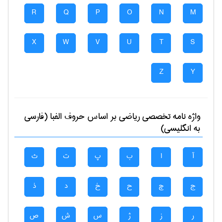
R
Q
P
O
N
M
X
W
V
U
T
S
Z
Y
واژه نامه تخصصی
رياضی
بر اساس حروف الفبا (فارسی
به انگلیسی)
آ
ا
ب
پ
ت
ث
ج
چ
ح
خ
د
ذ
ر
ز
ژ
س
ش
ص