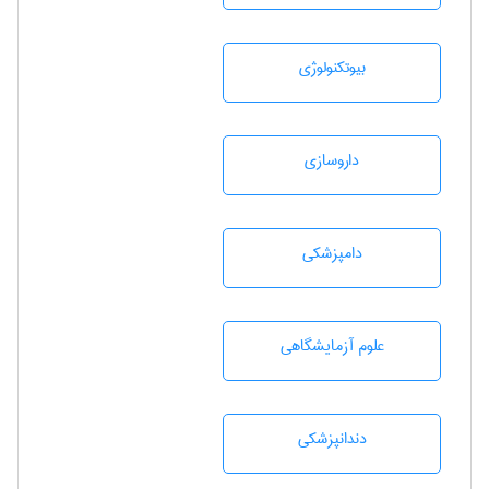
بيوتكنولوژی
داروسازی
دامپزشكی
علوم آزمايشگاهی
دندانپزشكی