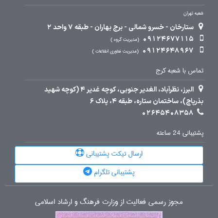
شعبه تهران
ستارخان - خسرو شمالی - برج بهاران - طبقه 7 واحد 2
09124677115
مدیریت گروه
09124648967
مدیریت فناوری اطلاعات
تماس با شعبه کرج
البرز، نظرآباد، الغدیر جنوبی، کوچه غدیر 4 (کوچه شهید
بذرپاچ)، ساختمان ستاره، طبقه 4، پلاک 6
02645408358
پشتیبانی 24 ساعته
ارسال تیکت پشتیبانی
پشتیبانی تلگرام
مجوز رسمی فعالیت از وزارت فرهنگ و ارشاد اسلامی