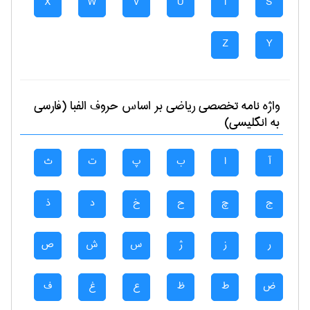
X
W
V
U
T
S
Z
Y
واژه نامه تخصصی
رياضی
بر اساس حروف الفبا (فارسی
به انگلیسی)
آ
ا
ب
پ
ت
ث
ج
چ
ح
خ
د
ذ
ر
ز
ژ
س
ش
ص
ض
ط
ظ
ع
غ
ف