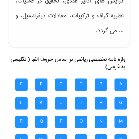
گرایش های
آنالیز عددی، تحقیق در عملیات،
نظریه گراف و تركیبات، معادلات دیفرانسیل
، و
... می گردد.
واژه نامه تخصصی
رياضی
بر اساس حروف الفبا (انگلیسی
به فارسی)
F
E
D
C
B
A
L
K
J
I
H
G
R
Q
P
O
N
M