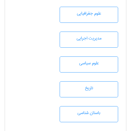
علوم جغرافيايی
مديريت اجرايی
علوم سياسی
تاريخ
باستان شناسی