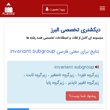
ورود/عضویت
دیکشنری تخصصی البرز
مجموعه ای کامل از لغات و اصطلاحات تخصصی همه رشته ها
نتایج برای معنی فارسی invariant subgroup
invariant subgroup
زیرگروه ناوردا ، زیرگروه نامتغیر ، زیرگروه ثابت ،
زیرگروه تغییر ناپذیر ، زیرگروه پایا
پیشنهاد شما چیست؟